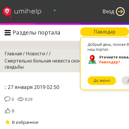
°
Вход
Разделы портала
Павлодар
Поиск
Добрый день, похоже В
наш портал.
Главная
/
Новости
/
/
Уточните пожа
Смертельно больная невеста скончалась во время
Павлодар?
свадьбы
Да, верно
:: 27 января 2019 02:50
0
829
0
В избранное