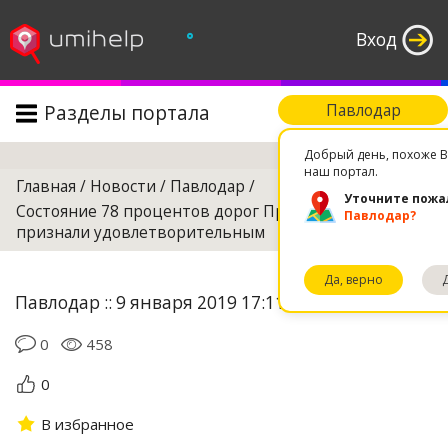
°
Вход
Разделы портала
Павлодар
Поиск
Добрый день, похоже В
наш портал.
Главная
/
Новости
/
Павлодар
/
Уточните пожа
Состояние 78 процентов дорог Приртышья
Павлодар?
признали удовлетворительным
Да, верно
Павлодар :: 9 января 2019 17:11
0
458
0
В избранное