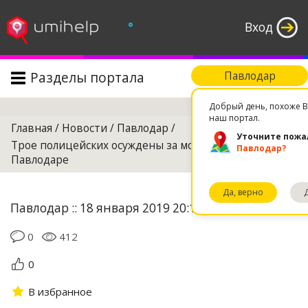
°
Вход
Разделы портала
Павлодар
Поиск
Добрый день, похоже В
наш портал.
Главная
/
Новости
/
Павлодар
/
Уточните пожа
Трое полицейских осуждены за мошенничество в
Павлодар?
Павлодаре
Да, верно
Павлодар :: 18 января 2019 20:11
0
412
0
В избранное