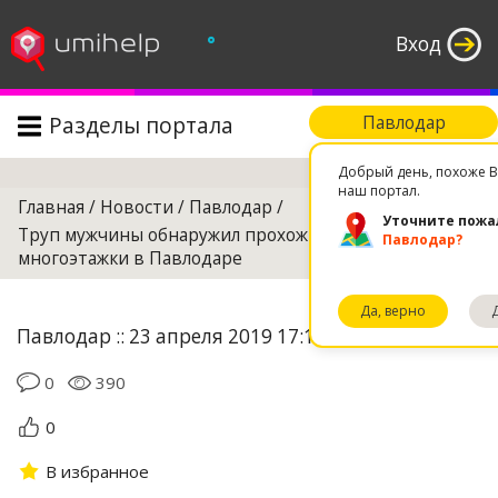
°
Вход
Разделы портала
Павлодар
Поиск
Добрый день, похоже В
наш портал.
Главная
/
Новости
/
Павлодар
/
Уточните пожа
Труп мужчины обнаружил прохожий в арке
Павлодар?
многоэтажки в Павлодаре
Да, верно
Павлодар :: 23 апреля 2019 17:17
0
390
0
В избранное