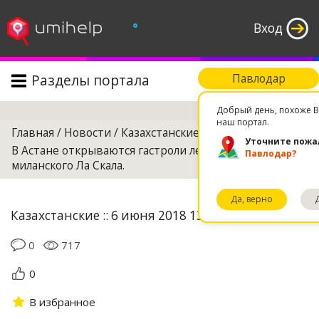
°
Вход
Разделы портала
Павлодар
Поиск
Добрый день, похоже В
наш портал.
Главная
/
Новости
/
Казахстанские
/
Уточните пожа
В Астане открываются гастроли легендарного
Павлодар?
миланского Ла Скала.
Да, верно
Казахстанские :: 6 июня 2018 13:39
0
717
0
В избранное