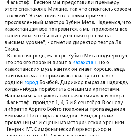
"Фальстаф". Весной мы представили премьеру
этого спектакля в Милане, так что спектакль совсем
"свежий". Я счастлив, что с нами приехал
прославленный маэстро Зубин Мета. Надеемся, что
казахстанцам все понравится, а мы приложим все
наши силы, чтобы выступления прошли на
высшем уровне", - отметил директор театра Ла
Скала.
В свою очередь, маэстро Зубин Мета подчеркнул,
что это его первый визит в
Казахстан
, но о
казахстанских музыкантах он знает хорошо, ведь
они очень часто приезжают выступать в его
родной
город
Бомбей. Дирижер выразил надежду
когда-нибудь поработать с нашими артистами.
Напомним, что увлекательная комическая опера
"Фальстаф" пройдет 1, 4, 6 и 8 сентября. В основу
либретто Арриго Бойто положены произведения
Уильяма Шекспира - комедия "Виндзорские
проказницы" и сцены из исторической хроники
"Генрих IV". Симфонический оркестр, хор и
солисты театра Ла Скала выступят под