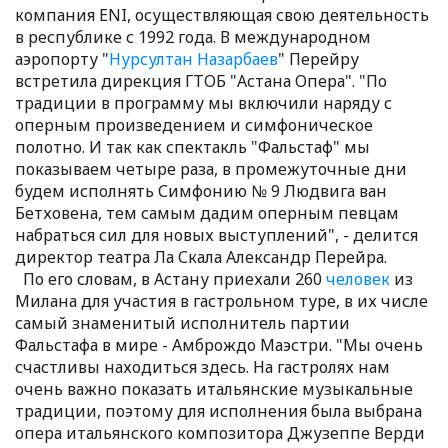
компания ENI, осуществляющая свою деятельность
в республике с 1992 года. В международном
аэропорту "
Нурсултан Назарбаев
" Перейру
встретила дирекция ГТОБ "Астана Опера". "По
традиции в программу мы включили наряду с
оперным произведением и симфоническое
полотно. И так как спектакль "Фальстаф" мы
показываем четыре раза, в промежуточные дни
будем исполнять Симфонию № 9 Людвига ван
Бетховена, тем самым дадим оперным певцам
набраться сил для новых выступлений", - делится
директор театра Ла Скала Александр Перейра.
По его словам, в Астану приехали 260
человек
из
Милана для участия в гастрольном туре, в их числе
самый знаменитый исполнитель партии
Фальстафа в мире - Амброждо Маэстри. "Мы очень
счастливы находиться здесь. На гастролях нам
очень важно показать итальянские музыкальные
традиции, поэтому для исполнения была выбрана
опера итальянского композитора Джузеппе Верди