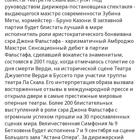
руководством дирижера-постановщика спектакля -
выдающегося маэстро современности Зубина
Меты, хормейстер - Бруно Казони. В заглавной
партии будет блистать лучший в мире
исполнитель роли аристократического бонвивана
сэра Джона Фальстафа - харизматичный Амброджо
Маэстри. Сенсационный дебют в партии
Фальстафа, сделавший вокалиста знаменитым,
состоялся в 2001 году, когда отмечалось столетие со
дня смерти Верди, на исторической сцене Театра
Джузеппе Верди в Буссето при участии труппы
театра Ла Скала. Его интерпретация образа вызвала
восторженные отзывы в международной прессе и
открыла двери в самые престижные мировые
оперные театры. Более 200 блистательных
выступлений в роли сэра Джона Фальстафа с
огромным успехом прошли на 30 прославленных
сценах мира. Величественная Симфония № 9
Бетховена будет исполнена 7 и 9 сентября на сцене
Большого зала "Астана Опера". За дирижерский