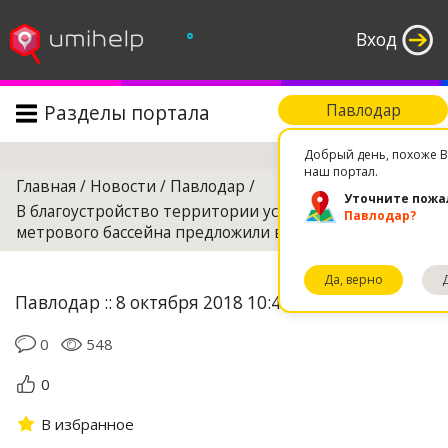
°
Вход
Разделы портала
Павлодар
Поиск
Добрый день, похоже В
наш портал.
Главная
/
Новости
/
Павлодар
/
Уточните пожа
В благоустройство территории усольского 50-
Павлодар?
метрового бассейна предложили внести изменения
Да, верно
Павлодар :: 8 октября 2018 10:43
0
548
0
В избранное