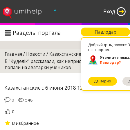
°
Вход
Разделы портала
Павлодар
Поиск
Добрый день, похоже В
наш портал.
Главная
/
Новости
/
Казахстанские
/
Уточните пожа
В "Kүнделік" рассказали, как непристойные снимки
Павлодар?
попали на аватарки учеников
Да, верно
Казахстанские :: 6 июня 2018 13:42
0
548
0
В избранное