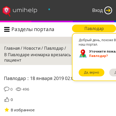
°
Вход
Разделы портала
Павлодар
Поиск
Добрый день, похоже В
наш портал.
Главная
/
Новости
/
Павлодар
/
Уточните пожа
В Павлодаре иномарка врезалась в "скорую", погиб
Павлодар?
пациент
Да, верно
Павлодар :: 18 января 2019 02:05
0
496
0
В избранное