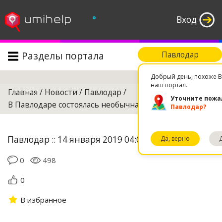
°
Вход
Разделы портала
Павлодар
Поиск
Добрый день, похоже В
наш портал.
Главная
/
Новости
/
Павлодар
/
Уточните пожа
В Павлодаре состоялась необычная свадьба
Павлодар?
Павлодар :: 14 января 2019 04:02
Да, верно
0
498
0
В избранное