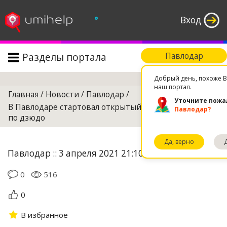
°
Вход
Разделы портала
Павлодар
Поиск
Добрый день, похоже В
наш портал.
Главная
/
Новости
/
Павлодар
/
Уточните пожа
В Павлодаре стартовал открытый городской турнир
Павлодар?
по дзюдо
Да, верно
Павлодар :: 3 апреля 2021 21:10
0
516
0
В избранное