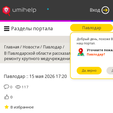
°
Вход
Разделы портала
Павлодар
Поиск
Добрый день, похоже В
наш портал.
Главная
/
Новости
/
Павлодар
/
Уточните пожа
В Павлодарской области рассказали о планах по
Павлодар?
ремонту крупного медучреждения
Да, верно
Павлодар :: 15 мая 2026 17:20
0
117
0
В избранное