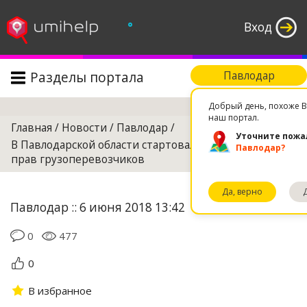
°
Вход
Разделы портала
Павлодар
Поиск
Добрый день, похоже В
наш портал.
Главная
/
Новости
/
Павлодар
/
Уточните пожа
В Павлодарской области стартовала акция по защите
Павлодар?
прав грузоперевозчиков
Да, верно
Павлодар :: 6 июня 2018 13:42
0
477
0
В избранное