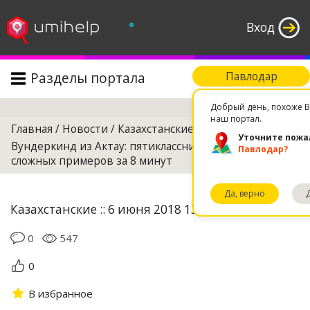
°
Вход
Разделы портала
Павлодар
Поиск
Добрый день, похоже В
наш портал.
Главная
/
Новости
/
Казахстанские
/
Уточните пожа
Вундеркинд из Актау: пятиклассница решила 200
Павлодар?
сложных примеров за 8 минут
Да, верно
Казахстанские :: 6 июня 2018 13:43
0
547
0
В избранное