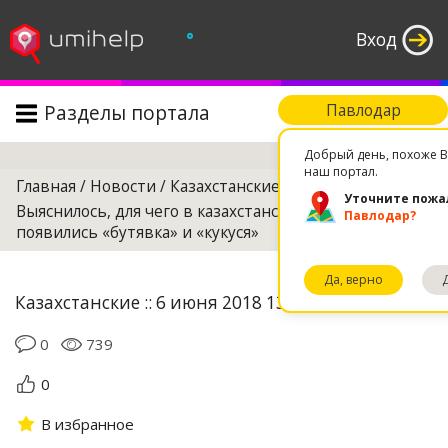
°
Вход
Разделы портала
Павлодар
Поиск
Добрый день, похоже В
наш портал.
Главная
/
Новости
/
Казахстанские
/
Уточните пожа
Выяснилось, для чего в казахстанских учебниках
Павлодар?
появились «бутявка» и «кукуся»
Да, верно
Казахстанские :: 6 июня 2018 13:39
0
739
0
В избранное