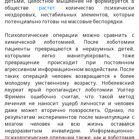
детьми, целостное мышление не формируется. В
обществе
растёт
количество психически
нездоровых, нестабильных элементов, которые
потенциально готовы на массовые беспорядки.
Психологические операции можно сравнить с
химической лоботомией. После лоботомии
пациенты превращаются в неразумных детей,
которыми легко манипулировать, тоже
превращение происходит при постоянном
агрессивном информационном воздействии. После
таких операций человек возвращается к более
молодому умственному возрасту. Нобелевский
лауреат ярый пропагандист лоботомии Уолтер
Фримен ошибочно считал, что такой метод
лечения не наносит ущерб личности и человек
даже может вторично повзрослеть. Однако, по
результатам экспериментов после манипуляции с
мозгом человек на всю жизнь оставался
недоразвитым инвалидом. Информационно-
психологические операции также, как и лоботомия