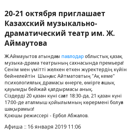
20-21 октября приглашает
Казахский музыкально-
драматический театр им. Ж.
Аймаутова
Ж.Аймауытов атындағы
павлодар
облыстық қазақ
музыка-драма театрының сахнасында премьера!
Сенім мен үмітті желкен еткен жүректердің күйін
бейнелейтін Шыңғыс Айтматовтың "Ақ кеме"
психологиялық драмасы өнерге, өмірге ғашық
қауымды бейжай қалдырмасы анық.
Сіздерді 20 қазан күні сағат 18:30-да, 21 қазан күні
17:00-де аталмыш қойылымның көрермені болуға
шақырамыз!
Қоюшы режиссері - Ербол Абжалов.
Афиша :: 16 января 2019 11:06