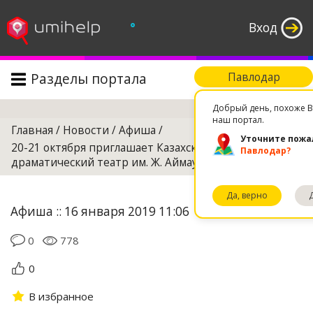
°
Вход
Разделы портала
Павлодар
Поиск
Добрый день, похоже В
наш портал.
Главная
/
Новости
/
Афиша
/
Уточните пожа
20-21 октября приглашает Казахский музыкально-
Павлодар?
драматический театр им. Ж. Аймаутова
Да, верно
Афиша :: 16 января 2019 11:06
0
778
0
В избранное