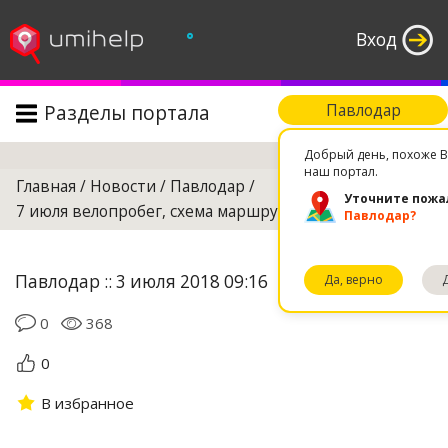
°
Вход
Разделы портала
Павлодар
Поиск
Добрый день, похоже В
наш портал.
Главная
/
Новости
/
Павлодар
/
Уточните пожа
7 июля велопробег, схема маршрута
Павлодар?
Павлодар :: 3 июля 2018 09:16
Да, верно
0
368
0
В избранное