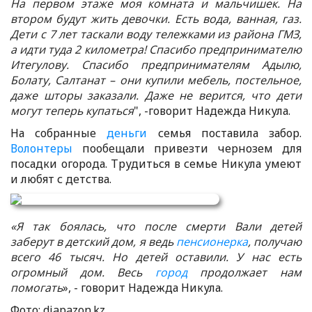
На первом этаже моя комната и мальчишек. На
втором будут жить девочки. Есть вода, ванная, газ.
Дети с 7 лет таскали воду тележками из района ГМЗ,
а идти туда 2 километра! Спасибо предпринимателю
Итегулову. Спасибо предпринимателям Адылю,
Болату, Салтанат – они купили мебель, постельное,
даже шторы заказали. Даже не верится, что дети
могут теперь купаться
", -говорит Надежда Никула.
На собранные
деньги
семья поставила забор.
Волонтеры
пообещали привезти чернозем для
посадки огорода. Трудиться в семье Никула умеют
и любят с детства.
«Я так боялась, что после смерти Вали детей
заберут в детский дом, я ведь
пенсионерка
, получаю
всего 46 тысяч. Но детей оставили. У нас есть
огромный дом. Весь
город
продолжает нам
помогать
», - говорит Надежда Никула.
Фото: diapazon.kz