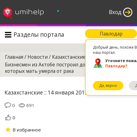
°
Вход
Разделы портала
Павлодар
Поиск
Добрый день, похоже В
наш портал.
Главная
/
Новости
/
Казахстанские
/
Уточните пожа
Бизнесмен из Актобе построил дом сиротам, у
Павлодар?
которых мать умерла от рака
Да, верно
Казахстанские :: 14 января 2019 05:26
0
691
0
В избранное