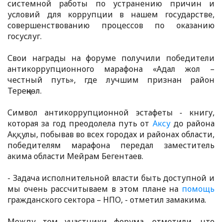
системной работы по устранению причин и
условий для коррупции в нашем государстве,
совершенствованию процессов по оказанию
госуслуг.
Свои награды на форуме получили победители
антикоррупционного марафона «Адал жол –
честный путь», где лучшим признан район
Тереңкөл.
Символ антикоррупционной эстафеты - книгу,
которая за год преодолела путь от
Аксу
до района
Аққулы, побывав во всех городах и районах области,
победителям марафона передал заместитель
акима области Мейрам Бегентаев.
- Задача исполнительной власти быть доступной и
мы очень рассчитываем в этом плане на
помощь
гражданского сектора – НПО, - отметил замакима.
Между тем участники форума, отметили, что