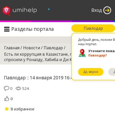
°
Вход
Разделы портала
Павлодар
Поиск
Добрый день, похоже В
наш портал.
Главная
/
Новости
/
Павлодар
/
Уточните пожа
Есть ли коррупция в Казахстане, павлодарцы
Павлодар?
спросили у Роналду, Хабиба и Ди Каприо
Да, верно
Павлодар :: 14 января 2019 16:44
0
524
0
В избранное