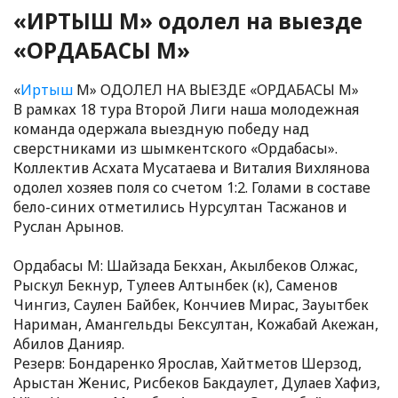
«ИРТЫШ М» одолел на выезде
«ОРДАБАСЫ М»
«
Иртыш
М» ОДОЛЕЛ НА ВЫЕЗДЕ «ОРДАБАСЫ М»
В рамках 18 тура Второй Лиги наша молодежная
команда одержала выездную победу над
сверстниками из шымкентского «Ордабасы».
Коллектив Асхата Мусатаева и Виталия Вихлянова
одолел хозяев поля со счетом 1:2. Голами в составе
бело-синих отметились Нурсултан Тасжанов и
Руслан Арынов.
Ордабасы М: Шайзада Бекхан, Акылбеков Олжас,
Рыскул Бекнур, Тулеев Алтынбек (к), Саменов
Чингиз, Саулен Байбек, Кончиев Мирас, Зауытбек
Нариман, Амангельды Бексултан, Кожабай Акежан,
Абилов Данияр.
Резерв: Бондаренко Ярослав, Хайтметов Шерзод,
Арыстан Женис, Рисбеков Бакдаулет, Дулаев Хафиз,