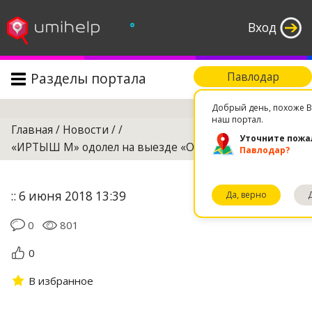
°
Вход
Разделы портала
Павлодар
Поиск
Добрый день, похоже В
наш портал.
Главная
/
Новости
/
/
Уточните пожа
«ИРТЫШ М» одолел на выезде «ОРДАБАСЫ М»
Павлодар?
:: 6 июня 2018 13:39
Да, верно
0
801
0
В избранное