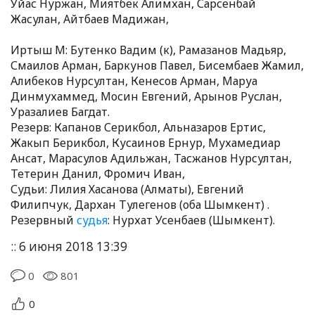
Уйас Нуржан, Миятбек Алимхан, Сарсенбай
Жасулан, Айтбаев Мадижан,
Иртыш М: Бутенко Вадим (к), Рамазанов Мадьяр,
Смаилов Арман, Баркунов Павел, Бисембаев Жамил,
Алибеков Нурсултан, Кенесов Арман, Маруа
Динмухаммед, Мосин Евгений, Арынов Руслан,
Уразалиев Багдат.
Резерв: Капанов Серикбол, Альназаров Ертис,
Жакып Берикбол, Кусаинов Ернур, Мухамедиар
Ансат, Марасулов Адильжан, Тасжанов Нурсултан,
Тетерин Данил, Фромич Иван,
Судьи: Лилия Хасанова (Алматы), Евгений
Филипчук, Дархан Тулегенов (оба Шымкент) .
Резервный
судья
: Нурхат Усенбаев (Шымкент).
:: 6 июня 2018 13:39
0
801
0