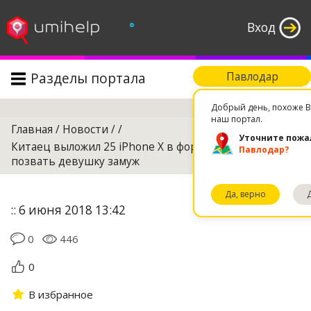
°
Вход
Разделы портала
Павлодар
Поиск
Добрый день, похоже В
наш портал.
Главная
/
Новости
/
/
Уточните пожа
Китаец выложил 25 iPhone X в форме сердца, чтобы
Павлодар?
позвать девушку замуж
Да, верно
:: 6 июня 2018 13:42
0
446
0
В избранное