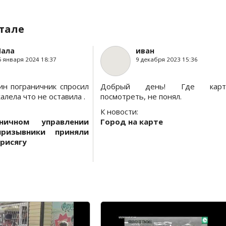
тале
ала
иван
5 января 2024 18:37
9 декабря 2023 15:36
ин пограничник спросил
Добрый день! Где карт
алела что не оставила .
посмотреть, не понял.
К новости:
ничном управлении
Город на карте
призывники приняли
рисягу