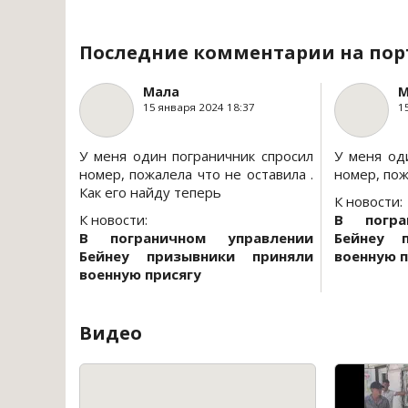
Последние комментарии на пор
Мала
М
15 января 2024 18:37
1
У меня один пограничник спросил
У меня од
номер, пожалела что не оставила .
номер, пож
Как его найду теперь
К новости:
К новости:
В погра
В пограничном управлении
Бейнеу 
Бейнеу призывники приняли
военную п
военную присягу
Видео