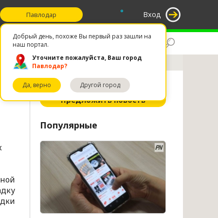
°
Вход
Павлодар
Добрый день, похоже Вы первый раз зашли на
Поиск
Избранное
наш портал.
Уточните пожалуйста, Ваш город
Павлодар?
Да, верно
Другой город
ное
Предложить новость
Популярные
х
рной
адку
адки