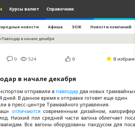
и
Курсы валют
Справочник
Народные новости
Афиша
ЗОЖ
Новости компаний
в Павлодар в начале декабря
0
524
0
В избран
одар в начале декабря
нспортом отправили в
павлодар
два новых трамвайны
 дней. В данное время к отправке готовят еще один
ли в пресс-центре Трамвайного управления.
маш»
отличаются
современным дизайном, калорифе
од. Низкий пол средней части вагона облегчает пос
валидам. Все вагоны оборудованы пандусом для пос