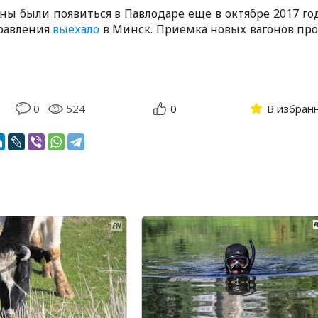
ы были появиться в Павлодаре еще в октябре 2017 год
правления
выехало
в Минск. Приемка новых вагонов пр
0
524
0
В избран