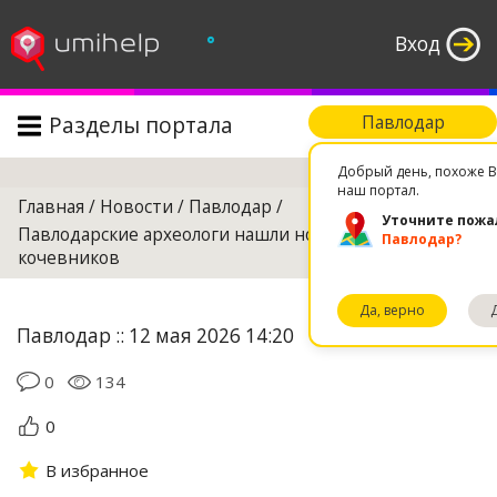
°
Вход
Разделы портала
Павлодар
Поиск
Добрый день, похоже В
наш портал.
Главная
/
Новости
/
Павлодар
/
Уточните пожа
Павлодарские археологи нашли ножи сакских
Павлодар?
кочевников
Да, верно
Павлодар :: 12 мая 2026 14:20
0
134
0
В избранное