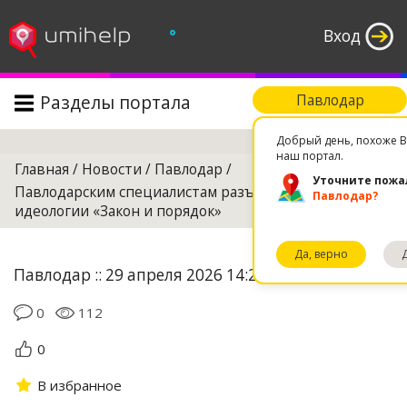
°
Вход
Разделы портала
Павлодар
Поиск
Добрый день, похоже В
наш портал.
Главная
/
Новости
/
Павлодар
/
Уточните пожа
Павлодарским специалистам разъяснили принципы
Павлодар?
идеологии «Закон и порядок»
Да, верно
Павлодар :: 29 апреля 2026 14:20
0
112
0
В избранное