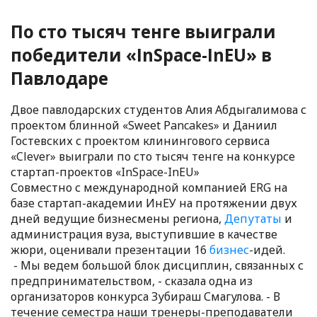
По сто тысяч тенге выиграли
победители «InSpace-InEU» в
Павлодаре
Двое павлодарских студентов Алия Абдыгалимова с
проектом блинной «Sweet Pancakes» и Даниил
Гостевских с проектом клинингового сервиса
«Clever» выиграли по сто тысяч тенге на конкурсе
стартап-проектов «InSpace-InEU»
Совместно с международной компанией ERG на
базе стартап-академии ИнЕУ на протяжении двух
дней ведущие бизнесмены региона,
Депутаты
и
администрация вуза, выступившие в качестве
жюри, оценивали презентации 16
бизнес
-идей.
- Мы ведем большой блок дисциплин, связанных с
предпринимательством, - сказала одна из
организаторов конкурса Зубираш Смагулова. - В
течение семестра наши тренеры-преподаватели