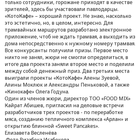
только сотрудники, горожане приходят в качестве
зрителей, здесь бы участвовали павлодарцы.
«КотоКафе» – хороший проект. Не знаю, насколько
это эстетично, но, в целом, интересно. Для
трамвайных маршрутов разработано электронное
приложение, чтоб не ждать трамвая, а выходить из
дома непосредственно к нужному номеру трамвая.
Все конкурсанты получили призы. Первое место
никто не занял, жюри не смогли определиться, в
итоге два проекта заняли второе место и поделили
между собой денежный приз. Два третьих места
выиграли проекты «КотоКафе» Алены Зуевой,
Алины Моклюк и Александры Пеньковой, а также
«Кинокафе» Олега Годуна.
Один из членов жюри, директор ТОО «FOOD MIX»
Кайрат Абишев, пригласил на деловые встречи
разработчиков трех проектов - по переработке
мяса, созданию тепличного комплекса «Арлан» и
открытию блинной «Sweet Pancakes».
Елизавета Весленёва
Фото Ризабека Исабекова