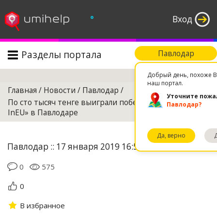
°
Вход
Разделы портала
Павлодар
Поиск
Добрый день, похоже В
наш портал.
Главная
/
Новости
/
Павлодар
/
Уточните пожа
По сто тысяч тенге выиграли победители «InSpace-
Павлодар?
InEU» в Павлодаре
Да, верно
Павлодар :: 17 января 2019 16:52
0
575
0
В избранное