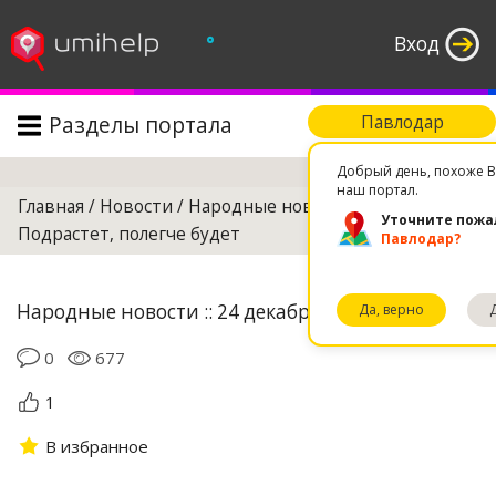
°
Вход
Разделы портала
Павлодар
Поиск
Добрый день, похоже В
наш портал.
Главная
/
Новости
/
Народные новости
/
Уточните пожа
Подрастет, полегче будет
Павлодар?
Народные новости :: 24 декабря 2018 00:58
Да, верно
0
677
1
В избранное