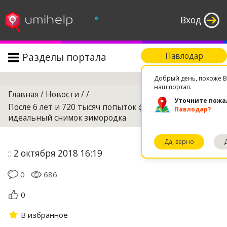
°
Вход
Разделы портала
Павлодар
Поиск
Добрый день, похоже В
наш портал.
Главная
/
Новости
/
/
Уточните пожа
После 6 лет и 720 тысяч попыток фотограф сделал
Павлодар?
идеальный снимок зимородка
Да, верно
:: 2 октября 2018 16:19
0
686
0
В избранное