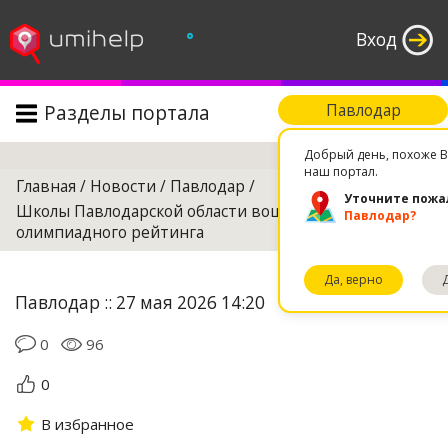
°
Вход
Разделы портала
Павлодар
Поиск
Добрый день, похоже В
наш портал.
Главная
/
Новости
/
Павлодар
/
Уточните пожа
Школы Павлодарской области вошли в топ-100
Павлодар?
олимпиадного рейтинга
Да, верно
Павлодар :: 27 мая 2026 14:20
0
96
0
В избранное