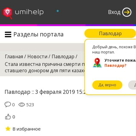
°
Вход
Разделы портала
Павлодар
Поиск
Добрый день, похоже В
наш портал.
Главная
/
Новости
/
Павлодар
/
Уточните пожа
Стала известна причина смерти павлодарца,
Павлодар?
ставшего донором для пяти казахстанцев
Да, верно
Павлодар :: 3 февраля 2019 15:21
0
523
0
В избранное