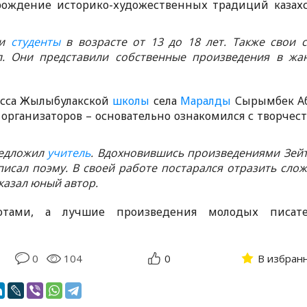
зрождение историко-художественных традиций казах
и
студенты
в возрасте от 13 до 18 лет. Также свои 
. Они представили собственные произведения в жа
ласса Жылыбулакской
школы
села
Маралды
Сырымбек А
 организаторов – основательно ознакомился с творчес
предложил
учитель
. Вдохновившись произведениями Зей
писал поэму. В своей работе постарался отразить сло
сказал юный автор.
мотами, а лучшие произведения молодых писате
0
104
0
В избран