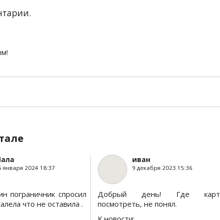
нтарии.
ым!
тале
ала
иван
5 января 2024 18:37
9 декабря 2023 15:36
ин пограничник спросил
Добрый день! Где карт
алела что не оставила .
посмотреть, не понял.
К новости: