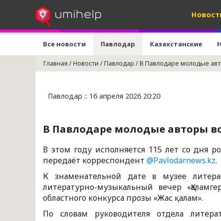
Новост
Все новости
Павлодар
Казахстанские
Главная
/
Новости
/
Павлодар
/
В Павлодаре молодые ав
Павлодар :: 16 апреля 2026 20:20
В Павлодаре молодые авторы в
В этом году исполняется 115 лет со дня р
передаёт корреспондент
@Pavlodarnews.kz
.
К знаменательной дате в музее литера
литературно-музыкальный вечер «Қаламг
областного конкурса прозы «Жас қалам».
По словам руководителя отдела литера