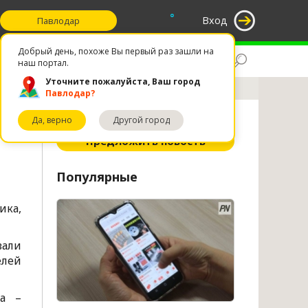
°
Вход
Павлодар
Добрый день, похоже Вы первый раз зашли на
Поиск
Избранное
наш портал.
Уточните пожалуйста, Ваш город
Павлодар?
Да, верно
Другой город
ное
Предложить новость
Популярные
ика,
вали
елей
са –