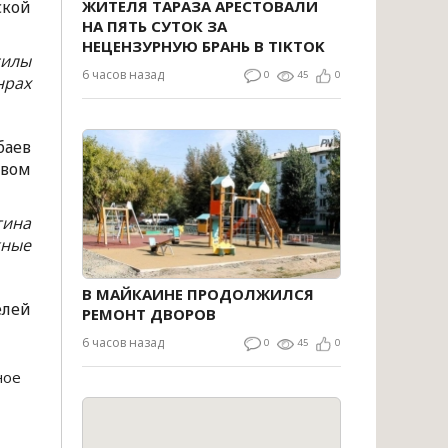
ской
ЖИТЕЛЯ ТАРАЗА АРЕСТОВАЛИ
НА ПЯТЬ СУТОК ЗА
НЕЦЕНЗУРНУЮ БРАНЬ В TIKTOK
силы
6 часов назад
0
45
0
нрах
баев
твом
тина
жные
В МАЙКАИНЕ ПРОДОЛЖИЛСЯ
лей
РЕМОНТ ДВОРОВ
6 часов назад
0
45
0
ное