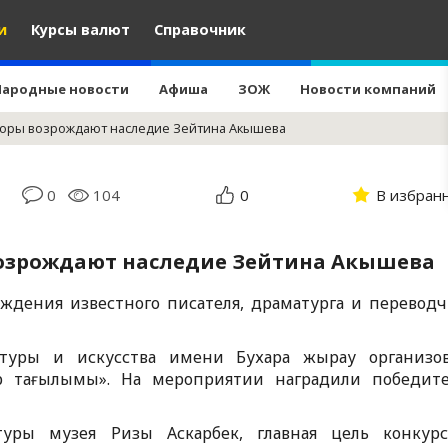
и
Курсы валют
Справочник
Народные новости
Афиша
ЗОЖ
Новости компаний
торы возрождают наследие Зейтина Акышева
0
104
0
В избран
озрождают наследие Зейтина Акышева
ождения известного писателя, драматурга и переводч
туры и искусства имени Бухара жырау организо
ер тағылымы». На мероприятии наградили победит
туры музея Ризы Аскарбек, главная цель конкур