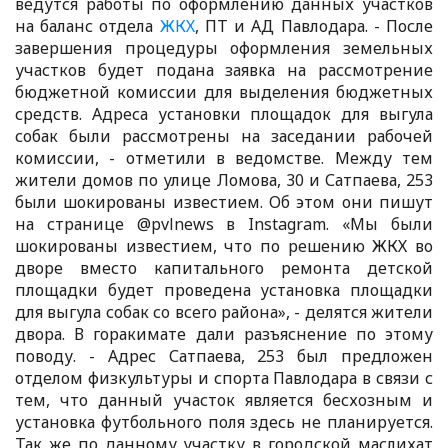
ведутся работы по оформлению данных участков
на баланс отдела
ЖКХ
, ПТ и АД Павлодара. - После
завершения процедуры оформления земельных
участков будет подана заявка на рассмотрение
бюджетной комиссии для выделения бюджетных
средств. Адреса установки площадок для выгула
собак были рассмотрены на заседании рабочей
комиссии, - отметили в ведомстве. Между тем
жители домов по улице Ломова, 30 и Сатпаева, 253
были шокированы известием. Об этом они пишут
на странице @pvlnews в Instagram. «Мы были
шокированы известием, что по решению ЖКХ во
дворе вместо капитального ремонта детской
площадки будет проведена установка площадки
для выгула собак со всего района», - делятся жители
двора. В горакимате дали разъяснение по этому
поводу. - Адрес Сатпаева, 253 был предложен
отделом физкультуры и спорта Павлодара в связи с
тем, что данный участок является бесхозным и
установка футбольного поля здесь не планируется.
Так же по данному участку в городской маслихат