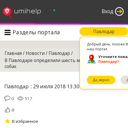
°
Вход
Разделы портала
Павлодар
Поиск
Добрый день, похоже В
наш портал.
Главная
/
Новости
/
Павлодар
/
Уточните пожа
В Павлодаре определили шесть мест для выгула
Павлодар?
собак
Да, верно
Павлодар :: 29 июля 2018 13:30
0
517
0
В избранное