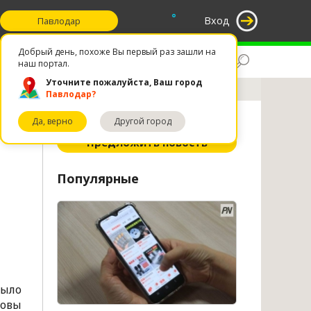
°
Вход
Павлодар
Добрый день, похоже Вы первый раз зашли на
Поиск
Избранное
наш портал.
Уточните пожалуйста, Ваш город
Павлодар?
Да, верно
Другой город
ное
Предложить новость
Популярные
было
товы