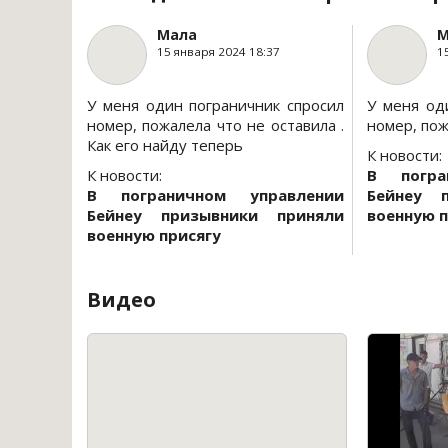
Мала
М
15 января 2024 18:37
1
У меня один пограничник спросил
У меня од
номер, пожалела что не оставила .
номер, пож
Как его найду теперь
К новости:
К новости:
В погра
В пограничном управлении
Бейнеу 
Бейнеу призывники приняли
военную п
военную присягу
Видео