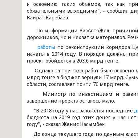
к освоению таких объёмов, так как пр
обязательными выходными", – сообщил дир
Кайрат Каребаев.
По информации КазАвтоЖол, причиной не
дорожников, но и нехватка материалов. Реч
работы
по реконструкции коридора Це
начаты в 2014 году. В порядок должны пр
проект обойдётся в 203,6 млрд тенге.
Однако за три года работ было освоено м
млрд тенге в бюджет вернули 17 млрд. Сум
области, составляет почти 70 млрд тенге.
Министр по инвестициям и развитию
завершение проекта осталось мало.
"В 2018 году у нас заложены последние
д
бюджета на 2019 год этих денег у нас нет
году", - сказал Женис Касымбек.
До конца текущего года, по данным власт