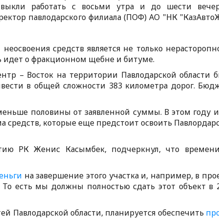
ивыкли работать с восьми утра и до шести вече
ектор павлодарского филиала (ПОФ) АО "НК "КазАвто
освоения средств является не только нерасторопн
ь идет о фракционном щебне и битуме.
нтр – Восток на территории Павлодарской области 
ивести в общей сложности 383 километра дорог. Бюд
еньше половины от заявленной суммы. В этом году и
ма средств, которые еще предстоит освоить Павлордар
 РК Женис Касымбек, подчеркнул, что времени
еньги
на завершение этого участка и, например, в про
. То есть мы должны полностью сдать этот объект в 
ей Павлодарской области, планируется обеспечить
пр