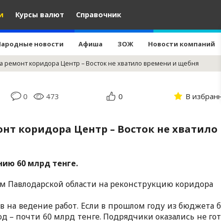
и
Курсы валют
Справочник
Народные новости
Афиша
ЗОЖ
Новости компаний
а ремонт коридора Центр – Восток не хватило времени и щебня
0
473
0
В избран
нт коридора Центр – Восток не хватило
нию 60 млрд тенге.
м Павлодарской области на реконструкцию коридора
в на ведение работ. Если в прошлом году из бюджета 
д – почти 60 млрд тенге. Подрядчики оказались не го