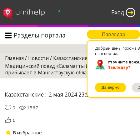
°
Вход
Разделы портала
Павлодар
Поиск
Добрый день, похоже В
наш портал.
Главная
/
Новости
/
Казахстанские
/
Уточните пожа
Медицинский поезд «Саламатты Қазақстан»
Павлодар?
прибывает в Мангистаускую область
Да, верно
Казахстанские :: 2 мая 2024 23:55
0
1567
0
В избранное