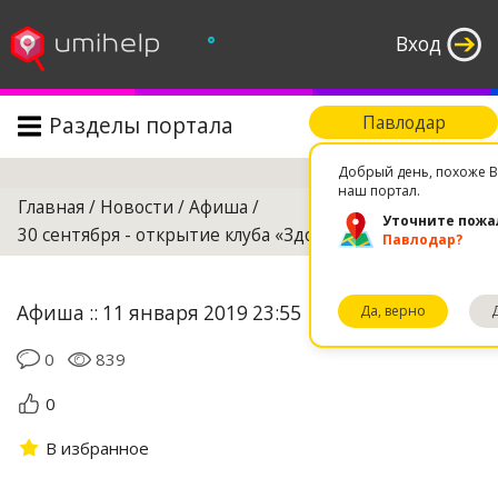
°
Вход
Разделы портала
Павлодар
Поиск
Добрый день, похоже В
наш портал.
Главная
/
Новости
/
Афиша
/
Уточните пожа
30 сентября - открытие клуба «Здоровье в музыке»!
Павлодар?
Афиша :: 11 января 2019 23:55
Да, верно
0
839
0
В избранное