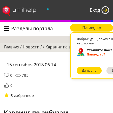
°
Вход
Разделы портала
Павлодар
Поиск
Добрый день, похоже В
наш портал.
Главная
/
Новости
/
/
Карвинг по арбузам
Уточните пожа
Павлодар?
:: 15 сентября 2018 06:14
Да, верно
0
785
0
В избранное
Карвинг по арбузам