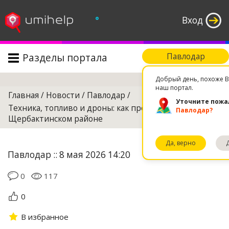
°
Вход
Разделы портала
Павлодар
Поиск
Добрый день, похоже В
наш портал.
Главная
/
Новости
/
Павлодар
/
Уточните пожа
Техника, топливо и дроны: как проходит посевная в
Павлодар?
Щербактинском районе
Да, верно
Павлодар :: 8 мая 2026 14:20
0
117
0
В избранное