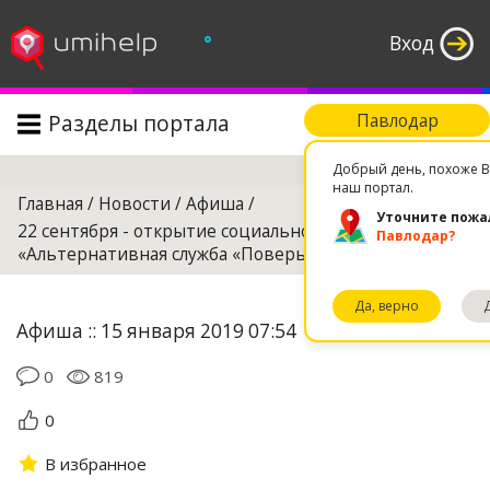
°
Вход
Разделы портала
Павлодар
Поиск
Добрый день, похоже В
наш портал.
Главная
/
Новости
/
Афиша
/
Уточните пожа
22 сентября - открытие социального проекта
Павлодар?
«Альтернативная служба «Поверь в себя»,
Да, верно
Афиша :: 15 января 2019 07:54
0
819
0
В избранное