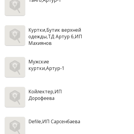
Танго,Артур-1
Куртки,Бутик верхней
одежды,ТД Артур 6,ИП
Махиянов
Мужские
куртки,Артур-1
Койлектер,ИП
Дорофеева
Defile,ИП Сарсенбаева