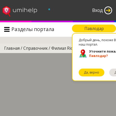
°
Вход
Разделы портала
Павлодар
Поиск
Добрый день, похоже В
наш портал.
Главная
/
Справочник
/
Филиал Rich Man,Артур-1
Уточните пожа
Павлодар?
Да, верно