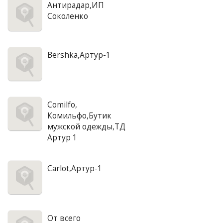
Антирадар,ИП
Соколенко
Bershka,Артур-1
Comilfo,
Комильфо,Бутик
мужской одежды,ТД
Артур 1
Carlot,Артур-1
От всего