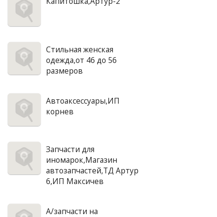
Капитошка,Артур-2
Стильная женская
одежда,от 46 до 56
размеров
Автоаксессуары,ИП
корнев
Запчасти для
иномарок,Магазин
автозапчастей,ТД Артур
6,ИП Максичев
А/запчасти на