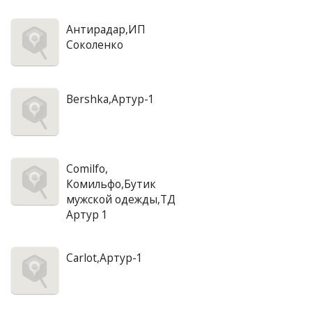
Антирадар,ИП
Соколенко
Bershka,Артур-1
Comilfo,
Комильфо,Бутик
мужской одежды,ТД
Артур 1
Carlot,Артур-1