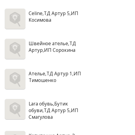
Celine,ТД Артур 5,ИП
Косимова
Швейное ателье,ТД
Артур,ИП Сорокина
Ателье,ТД Артур 1,ИП
Тимошенко
Lara обувь,Бутик
обуви,ТД Артур 5,ИП
Смагулова