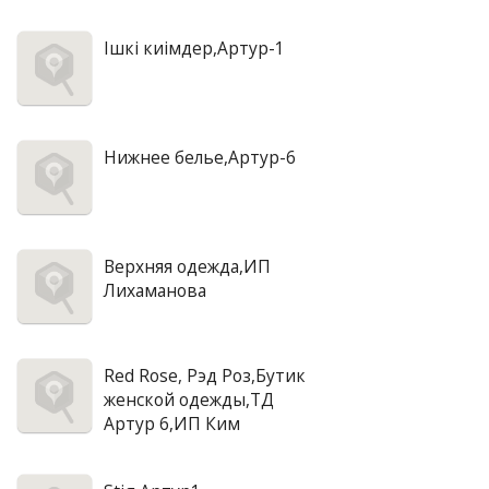
Iшкi киiмдер,Артур-1
Нижнее белье,Артур-6
Верхняя одежда,ИП
Лихаманова
Red Rose, Рэд Роз,Бутик
женской одежды,ТД
Артур 6,ИП Ким