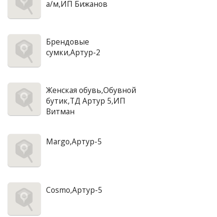
а/м,ИП Бижанов
Брендовые
сумки,Артур-2
Женская обувь,Обувной
бутик,ТД Артур 5,ИП
Витман
Margo,Артур-5
Cosmo,Артур-5