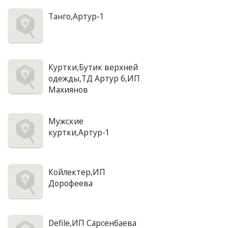
Танго,Артур-1
Куртки,Бутик верхней
одежды,ТД Артур 6,ИП
Махиянов
Мужские
куртки,Артур-1
Койлектер,ИП
Дорофеева
Defile,ИП Сарсенбаева