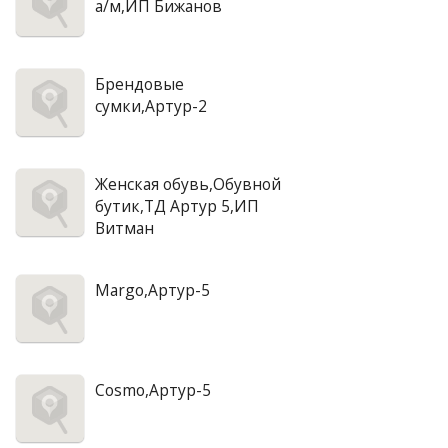
а/м,ИП Бижанов
Брендовые
сумки,Артур-2
Женская обувь,Обувной
бутик,ТД Артур 5,ИП
Витман
Margo,Артур-5
Cosmo,Артур-5