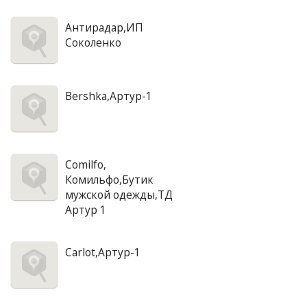
Антирадар,ИП
Соколенко
Bershka,Артур-1
Comilfo,
Комильфо,Бутик
мужской одежды,ТД
Артур 1
Carlot,Артур-1