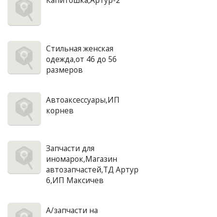
Капитошка,Артур-2
Стильная женская
одежда,от 46 до 56
размеров
Автоаксессуары,ИП
корнев
Запчасти для
иномарок,Магазин
автозапчастей,ТД Артур
6,ИП Максичев
А/запчасти на