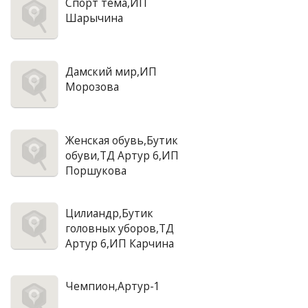
Спорт тема,ИП
Шарычина
Дамский мир,ИП
Морозова
Женская обувь,Бутик
обуви,ТД Артур 6,ИП
Поршукова
Цилиандр,Бутик
головных уборов,ТД
Артур 6,ИП Карчина
Чемпион,Артур-1