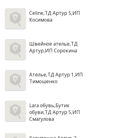
Celine,ТД Артур 5,ИП
Косимова
Швейное ателье,ТД
Артур,ИП Сорокина
Ателье,ТД Артур 1,ИП
Тимошенко
Lara обувь,Бутик
обуви,ТД Артур 5,ИП
Смагулова