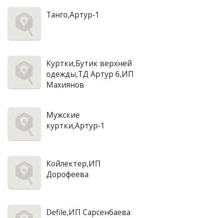
Танго,Артур-1
Куртки,Бутик верхней
одежды,ТД Артур 6,ИП
Махиянов
Мужские
куртки,Артур-1
Койлектер,ИП
Дорофеева
Defile,ИП Сарсенбаева