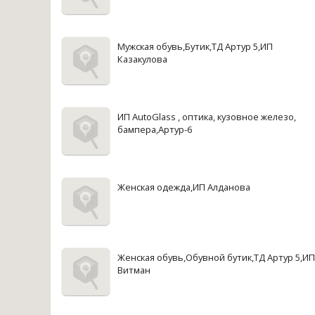
Мужская обувь,Бутик,ТД Артур 5,ИП
Казакулова
ИП AutoGlass , оптика, кузовное железо,
бампера,Артур-6
Женская одежда,ИП Алданова
Женская обувь,Обувной бутик,ТД Артур 5,ИП
Витман