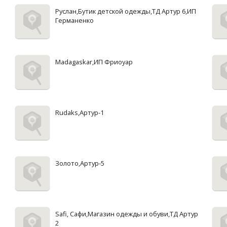
Руслан,Бутик детской одежды,ТД Артур 6,ИП
Германенко
Madagaskar,ИП Фриоуар
Rudaks,Артур-1
Золото,Артур-5
Safi, Сафи,Магазин одежды и обуви,ТД Артур
2