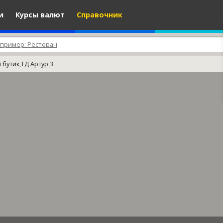
и
Курсы валют
Справочник
 бутик,ТД Артур 3