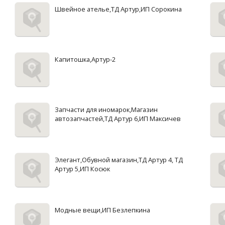
Швейное ателье,ТД Артур,ИП Сорокина
Капитошка,Артур-2
Запчасти для иномарок,Магазин
автозапчастей,ТД Артур 6,ИП Максичев
Элегант,Обувной магазин,ТД Артур 4, ТД
Артур 5,ИП Косюк
Модные вещи,ИП Безлепкина