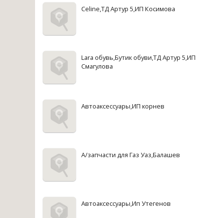
Celine,ТД Артур 5,ИП Косимова
Lara обувь,Бутик обуви,ТД Артур 5,ИП
Смагулова
Автоаксессуары,ИП корнев
А/запчасти для Газ Уаз,Балашев
Автоаксессуары,Ип Утегенов