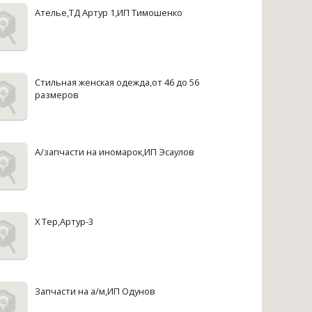
Ателье,ТД Артур 1,ИП Тимошенко
Стильная женская одежда,от 46 до 56
размеров
А/запчасти на иномарок,ИП Эсаулов
X Tep,Артур-3
Запчасти на а/м,ИП Одунов