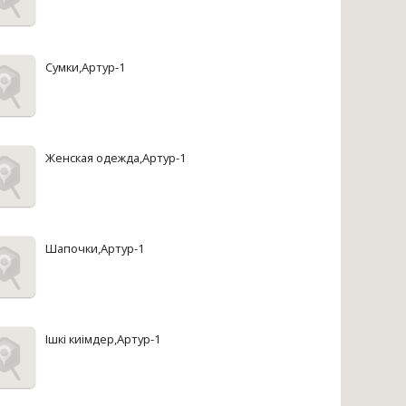
Сумки,Артур-1
Женская одежда,Артур-1
Шапочки,Артур-1
Iшкi киiмдер,Артур-1