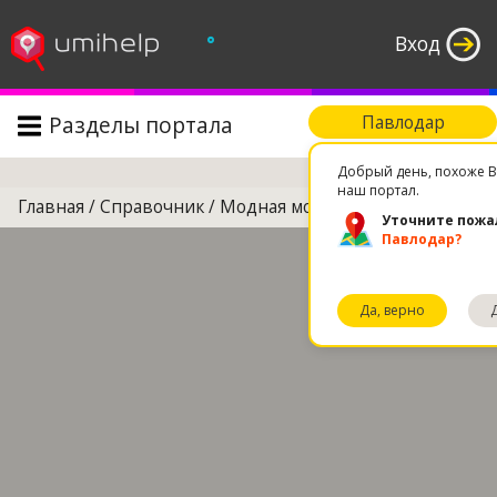
°
Вход
Разделы портала
Павлодар
Поиск
Добрый день, похоже В
наш портал.
Главная
/
Справочник
/
Модная молодежная одежда
Уточните пожа
Павлодар?
Да, верно