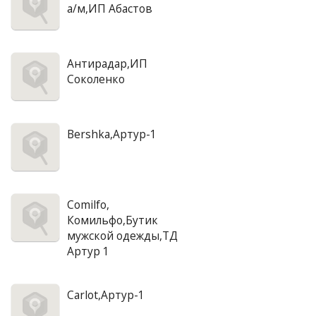
а/м,ИП Абастов
Антирадар,ИП
Соколенко
Bershka,Артур-1
Comilfo,
Комильфо,Бутик
мужской одежды,ТД
Артур 1
Carlot,Артур-1