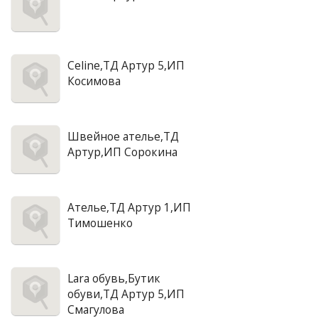
Celine,ТД Артур 5,ИП
Косимова
Швейное ателье,ТД
Артур,ИП Сорокина
Ателье,ТД Артур 1,ИП
Тимошенко
Lara обувь,Бутик
обуви,ТД Артур 5,ИП
Смагулова