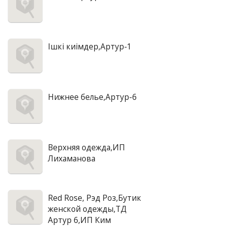
Iшкi киiмдер,Артур-1
Нижнее белье,Артур-6
Верхняя одежда,ИП
Лихаманова
Red Rose, Рэд Роз,Бутик
женской одежды,ТД
Артур 6,ИП Ким