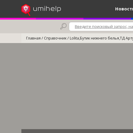
Новост
Главная
/
Справочник
/
Lolita,Бутик нижнего белья,ТД Арту