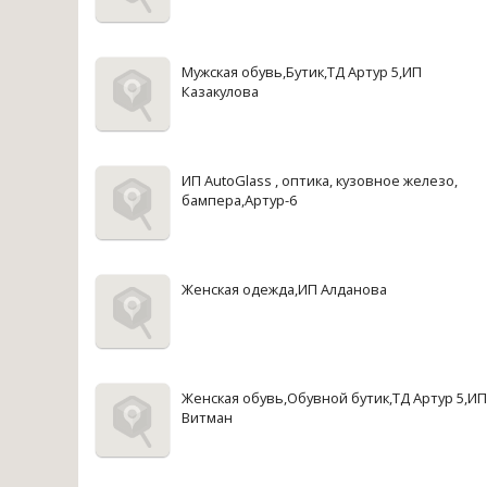
Мужская обувь,Бутик,ТД Артур 5,ИП
Казакулова
ИП AutoGlass , оптика, кузовное железо,
бампера,Артур-6
Женская одежда,ИП Алданова
Женская обувь,Обувной бутик,ТД Артур 5,ИП
Витман