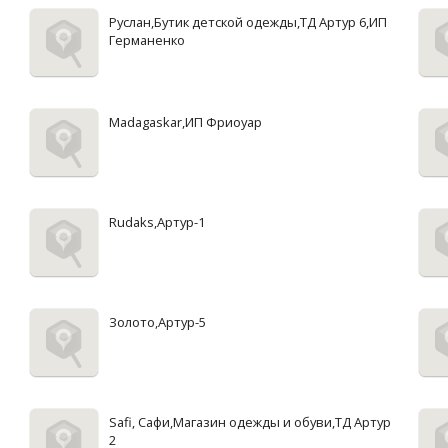
Руслан,Бутик детской одежды,ТД Артур 6,ИП
Германенко
Madagaskar,ИП Фриоуар
Rudaks,Артур-1
Золото,Артур-5
Safi, Сафи,Магазин одежды и обуви,ТД Артур
2