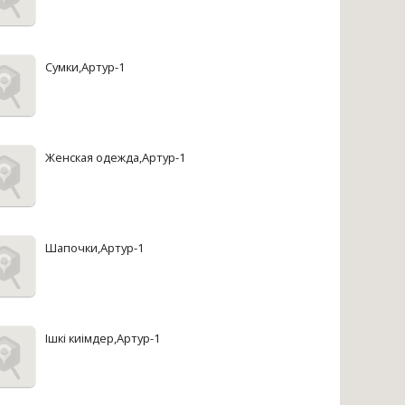
Сумки,Артур-1
Женская одежда,Артур-1
Шапочки,Артур-1
Iшкi киiмдер,Артур-1