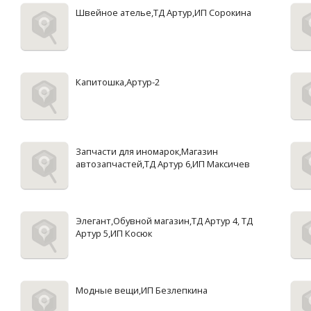
Швейное ателье,ТД Артур,ИП Сорокина
Капитошка,Артур-2
Запчасти для иномарок,Магазин
автозапчастей,ТД Артур 6,ИП Максичев
Элегант,Обувной магазин,ТД Артур 4, ТД
Артур 5,ИП Косюк
Модные вещи,ИП Безлепкина