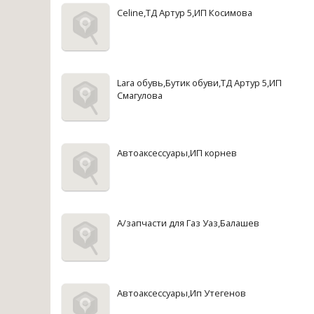
Celine,ТД Артур 5,ИП Косимова
Lara обувь,Бутик обуви,ТД Артур 5,ИП
Смагулова
Автоаксессуары,ИП корнев
А/запчасти для Газ Уаз,Балашев
Автоаксессуары,Ип Утегенов