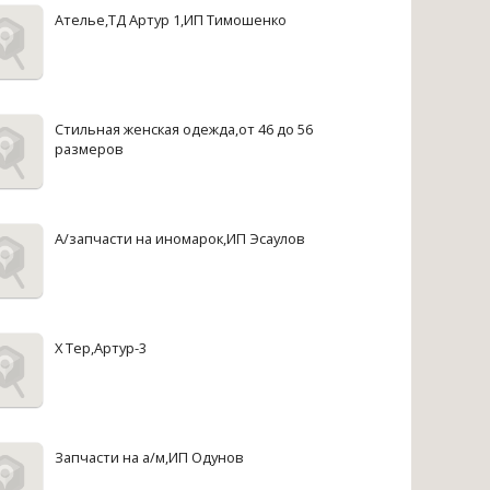
Ателье,ТД Артур 1,ИП Тимошенко
Стильная женская одежда,от 46 до 56
размеров
А/запчасти на иномарок,ИП Эсаулов
X Tep,Артур-3
Запчасти на а/м,ИП Одунов