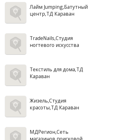
Лайм Jumping,Батутный
центр,ТД Караван
TradeNails,Студия
ногтевого искусства
Текстиль для дома,ТД
Караван
Жизель,Студия
красоты,ТД Караван
МДРегион,Сеть
магазинов поисковой