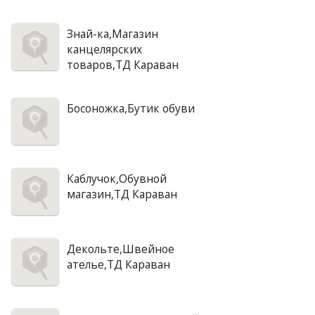
Знай-ка,Магазин
канцелярских
товаров,ТД Караван
Босоножка,Бутик обуви
Каблучок,Обувной
магазин,ТД Караван
Декольте,Швейное
ателье,ТД Караван