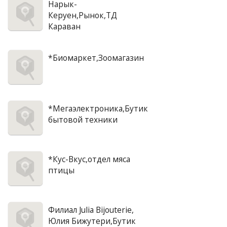
Нарык-
Керуен,Рынок,ТД
Караван
*Биомаркет,Зоомагазин
*Мегаэлектроника,Бутик
бытовой техники
*Кус-Вкус,отдел мяса
птицы
Филиал Julia Bijouterie,
Юлия Бижутери,Бутик