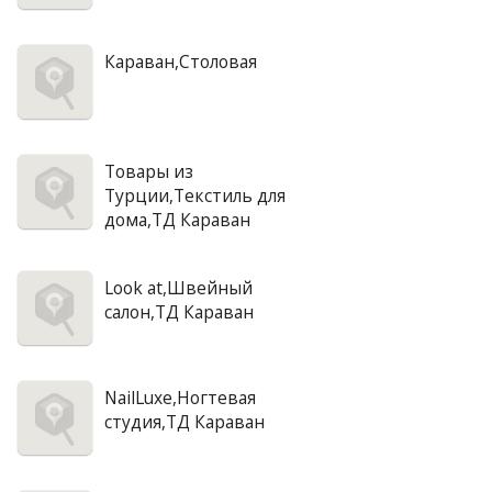
Караван,Столовая
Товары из
Турции,Текстиль для
дома,ТД Караван
Look at,Швейный
салон,ТД Караван
NailLuxe,Ногтевая
студия,ТД Караван