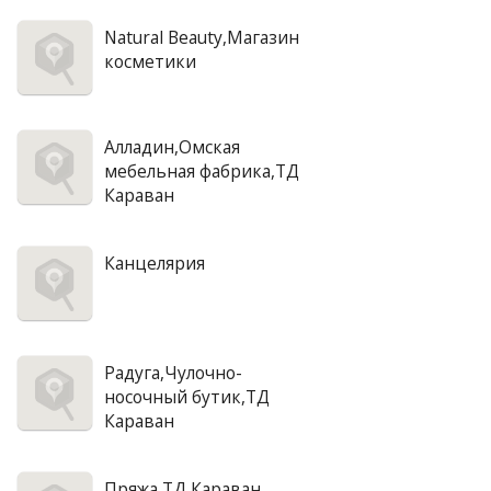
Natural Beauty,Магазин
косметики
Алладин,Омская
мебельная фабрика,ТД
Караван
Канцелярия
Радуга,Чулочно-
носочный бутик,ТД
Караван
Пряжа,ТД Караван