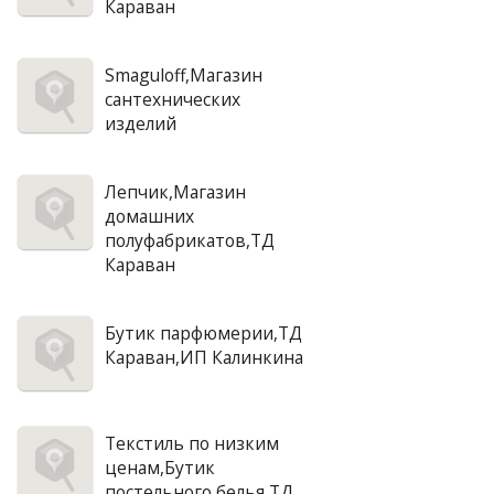
Караван
Smaguloff,Магазин
сантехнических
изделий
Лепчик,Магазин
домашних
полуфабрикатов,ТД
Караван
Бутик парфюмерии,ТД
Караван,ИП Калинкина
Текстиль по низким
ценам,Бутик
постельного белья,ТД