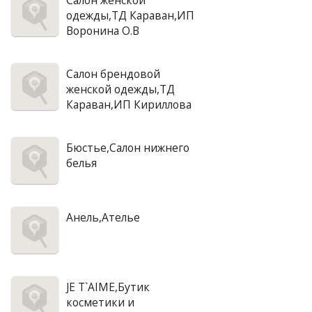
Салон женской
одежды,ТД Караван,ИП
Воронина О.В
Салон брендовой
женской одежды,ТД
Караван,ИП Кириллова
Бюстье,Салон нижнего
белья
Анель,Ателье
JE T`AIME,Бутик
косметики и