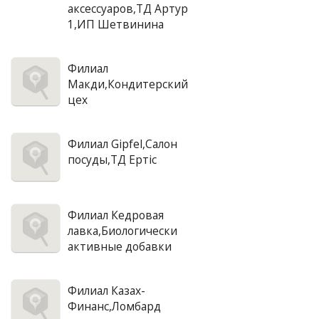
аксессуаров,ТД Артур
1,ИП Шетвинина
Филиал
Макди,Кондитерский
цех
Филиал Gipfel,Салон
посуды,ТД Ертiс
Филиал Кедровая
лавка,Биологически
активные добавки
Филиал Казах-
Финанс,Ломбард