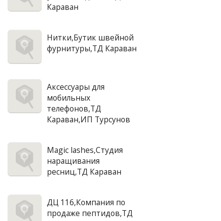
Караван
Нитки,Бутик швейной
фурнитуры,ТД Караван
Аксессуары для
мобильных
телефонов,ТД
Караван,ИП Турсунов
Magic lashes,Студия
наращивания
ресниц,ТД Караван
ДЦ 116,Компания по
продаже пептидов,ТД