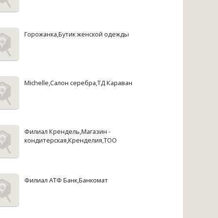
Горожанка,Бутик женской одежды
Michelle,Салон серебра,ТД Караван
Филиал Крендель,Магазин -
кондитерская,Кренделия,ТОО
Филиал АТФ Банк,Банкомат