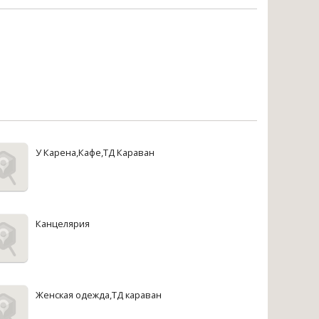
У Карена,Кафе,ТД Караван
Канцелярия
Женская одежда,ТД караван