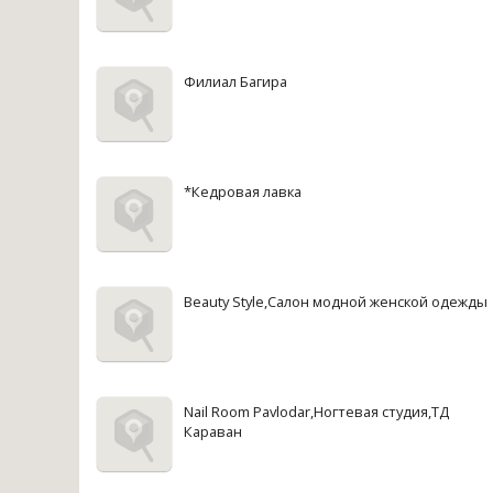
Филиал Багира
*Кедровая лавка
Beauty Style,Салон модной женской одежды
Nail Room Pavlodar,Ногтевая студия,ТД
Караван