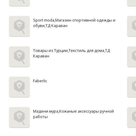
Sport moda,Магазин спортивной одежды и
обуви,ТД Караван
Товары из Турции,Текстиль для дома,ТД
Караван
Faberlic
Мадени мура,Кожаные аксессуары ручной
работы