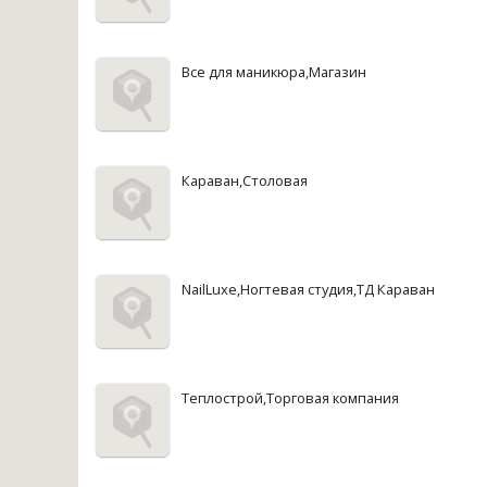
Все для маникюра,Магазин
Караван,Столовая
NailLuxe,Ногтевая студия,ТД Караван
Теплострой,Торговая компания