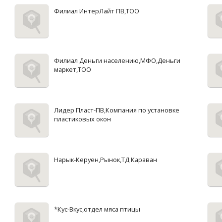
Филиал ИнтерЛайт ПВ,ТОО
Филиал Деньги населению,МФО,Деньги
маркет,ТОО
Лидер Пласт-ПВ,Компания по установке
пластиковых окон
Нарык-Керуен,Рынок,ТД Караван
*Кус-Вкус,отдел мяса птицы