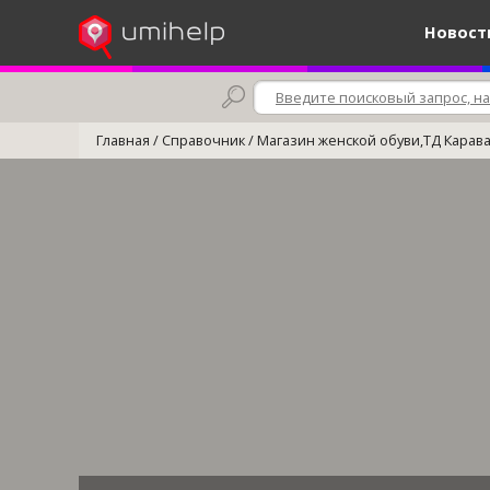
Новост
Главная
/
Справочник
/
Магазин женской обуви,ТД Карав