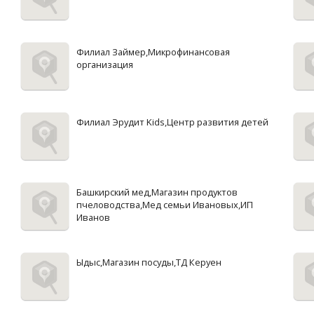
Филиал Займер,Микрофинансовая
организация
Филиал Эрудит Kids,Центр развития детей
Башкирский мед,Магазин продуктов
пчеловодства,Мед семьи Ивановых,ИП
Иванов
Ыдыс,Магазин посуды,ТД Керуен