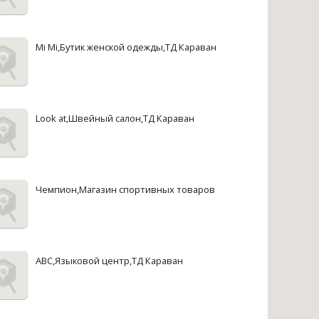
Mi Mi,Бутик женской одежды,ТД Караван
Look at,Швейный салон,ТД Караван
Чемпион,Магазин спортивных товаров
АВС,Языковой центр,ТД Караван