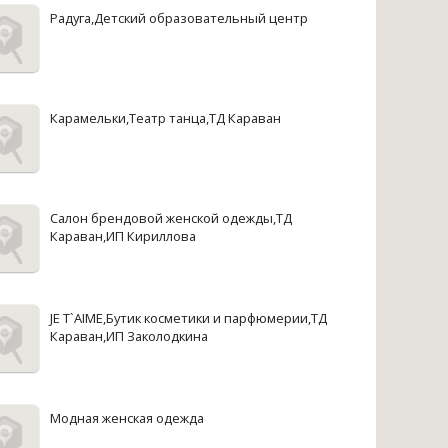
Радуга,Детский образовательный центр
Карамельки,Театр танца,ТД Караван
Салон брендовой женской одежды,ТД
Караван,ИП Кириллова
JE T`AIME,Бутик косметики и парфюмерии,ТД
Караван,ИП Заколодкина
Модная женская одежда