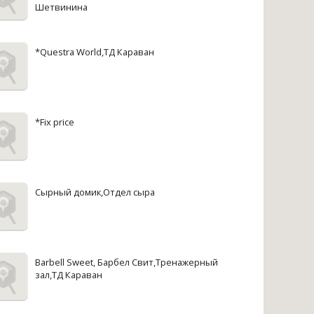
Шетвинина
*Questra World,ТД Караван
*Fix price
Сырный домик,Отдел сыра
Barbell Sweet, Барбел Свит,Тренажерный
зал,ТД Караван