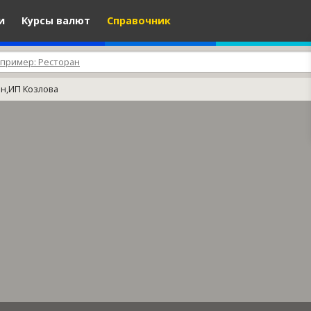
и
Курсы валют
Справочник
ан,ИП Козлова