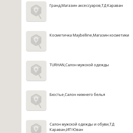
Гранд,Магазин аксессуаров,ТД Караван
Косметичка Maybelline,Магазин косметики
TURHAN,Салон мужской одежды
Бюстье,Салон нижнего белья
Салон мужской одежды и обуви,ТД
Караван,ИП Юван