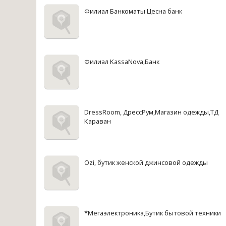
Филиал Банкоматы Цесна банк
Филиал KassaNova,Банк
DressRoom, ДрессРум,Магазин одежды,ТД
Караван
Ozi, бутик женской джинсовой одежды
*Мегаэлектроника,Бутик бытовой техники