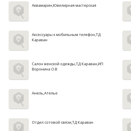
Аквамарин,Ювелирная мастерская
Аксессуары к мобильным телефон,ТД
Караван
Салон женской одежды,ТД Караван,ИП
Воронина О.В
Анель,Ателье
Отдел сотовой связи,ТД Караван