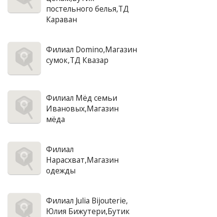
постельного белья,ТД
Караван
Филиал Domino,Магазин
сумок,ТД Квазар
Филиал Мёд семьи
Ивановых,Магазин
мёда
Филиал
Нарасхват,Магазин
одежды
Филиал Julia Bijouterie,
Юлия Бижутери,Бутик