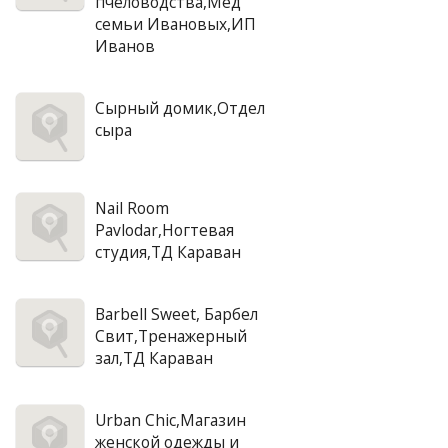
пчеловодства,Мед
семьи Ивановых,ИП
Иванов
Сырный домик,Отдел
сыра
Nail Room
Pavlodar,Ногтевая
студия,ТД Караван
Barbell Sweet, Барбел
Свит,Тренажерный
зал,ТД Караван
Urban Chic,Магазин
женской одежды и