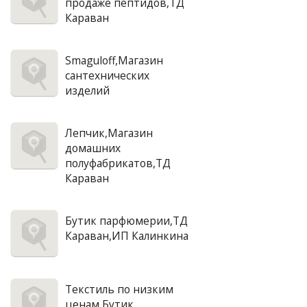
продаже пептидов,ТД
Караван
Smaguloff,Магазин
сантехнических
изделий
Лепчик,Магазин
домашних
полуфабрикатов,ТД
Караван
Бутик парфюмерии,ТД
Караван,ИП Калинкина
Текстиль по низким
ценам,Бутик