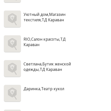
Уютный дом,Магазин
текстиля,ТД Караван
RIO,Салон красоты,ТД
Караван
Светлана,Бутик женской
одежды,ТД Караван
Даринка,Театр кукол