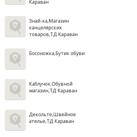
Караван
Знай-ка,Магазин
канцелярских
товаров,ТД Караван
Босоножка,Бутик обуви
Каблучок,Обувной
магазин,ТД Караван
Декольте,Швейное
ателье,ТД Караван