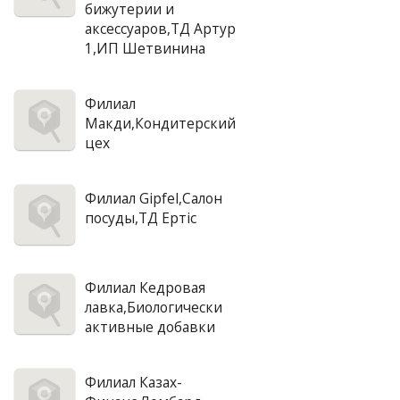
бижутерии и
аксессуаров,ТД Артур
1,ИП Шетвинина
Филиал
Макди,Кондитерский
цех
Филиал Gipfel,Салон
посуды,ТД Ертiс
Филиал Кедровая
лавка,Биологически
активные добавки
Филиал Казах-