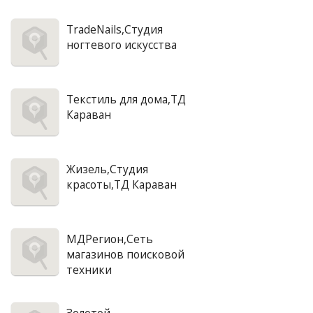
TradeNails,Студия
ногтевого искусства
Текстиль для дома,ТД
Караван
Жизель,Студия
красоты,ТД Караван
МДРегион,Сеть
магазинов поисковой
техники