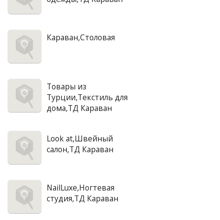
Караван,Столовая
Товары из
Турции,Текстиль для
дома,ТД Караван
Look at,Швейный
салон,ТД Караван
NailLuxe,Ногтевая
студия,ТД Караван