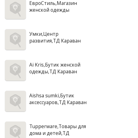
ЕвроСтиль,Магазин
женской одежды
Умки,Центр
развития,ТД Караван
Ai Kris,Бутик женской
одежды,ТД Караван
Aishsa sumki,Бутик
аксессуаров,ТД Караван
Tupperware,Товары для
дома и детей,ТД