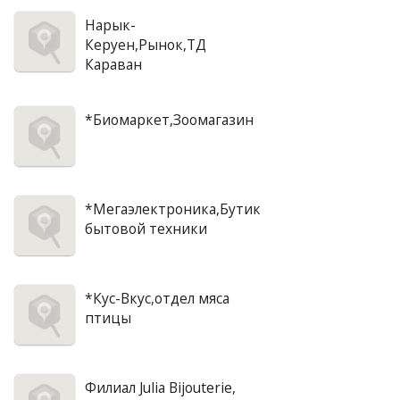
Нарык-
Керуен,Рынок,ТД
Караван
*Биомаркет,Зоомагазин
*Мегаэлектроника,Бутик
бытовой техники
*Кус-Вкус,отдел мяса
птицы
Филиал Julia Bijouterie,