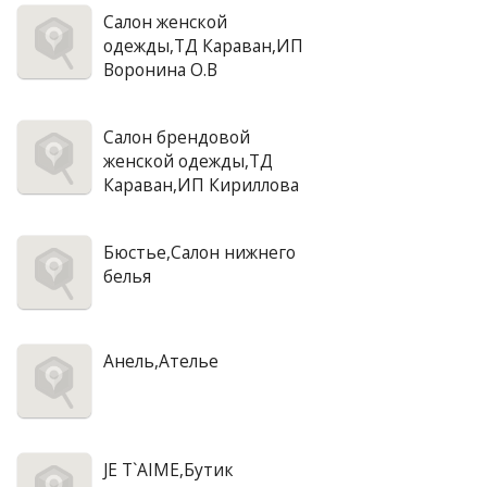
Салон женской
одежды,ТД Караван,ИП
Воронина О.В
Салон брендовой
женской одежды,ТД
Караван,ИП Кириллова
Бюстье,Салон нижнего
белья
Анель,Ателье
JE T`AIME,Бутик