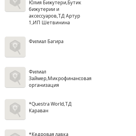
Юлия Бижутери,Бутик
бижутерии и
аксессуаров,ТД Артур
1,ИП Шетвинина
Филиал Багира
Филиал
Займер,Микрофинансовая
организация
*Questra World,ТД
Караван
*Кедровая лавка