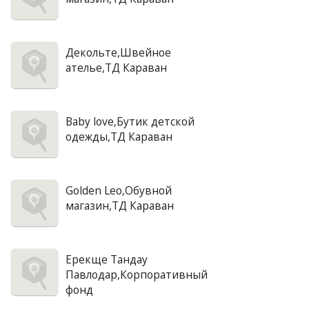
Декольте,Швейное
ателье,ТД Караван
Baby love,Бутик детской
одежды,ТД Караван
Golden Leo,Обувной
магазин,ТД Караван
Ерекще Тандау
Павлодар,Корпоративный
фонд