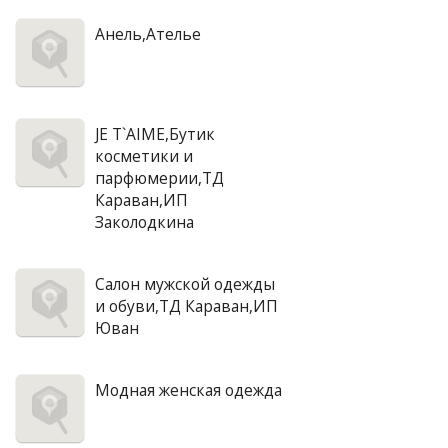
Анель,Ателье
JE T`AIME,Бутик
косметики и
парфюмерии,ТД
Караван,ИП
Заколодкина
Салон мужской одежды
и обуви,ТД Караван,ИП
Юван
Модная женская одежда