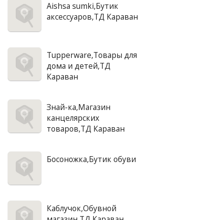
Aishsa sumki,Бутик
аксессуаров,ТД Караван
Tupperware,Товары для
дома и детей,ТД
Караван
Знай-ка,Магазин
канцелярских
товаров,ТД Караван
Босоножка,Бутик обуви
Каблучок,Обувной
магазин,ТД Караван