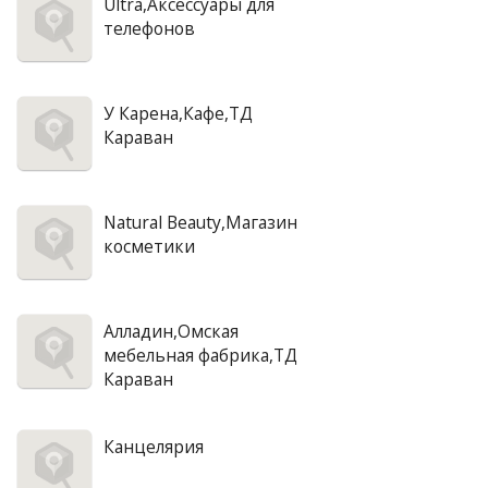
Ultra,Аксессуары для
телефонов
У Карена,Кафе,ТД
Караван
Natural Beauty,Магазин
косметики
Алладин,Омская
мебельная фабрика,ТД
Караван
Канцелярия