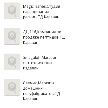
Magic lashes,Студия
наращивания
ресниц,ТД Караван
ДЦ 116,Компания по
продаже пептидов,ТД
Караван
Smaguloff,Магазин
сантехнических
изделий
Лепчик,Магазин
домашних
полуфабрикатов,ТД
Караван