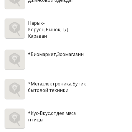
джинсовой одежды
Нарык-
Керуен,Рынок,ТД
Караван
*Биомаркет,Зоомагазин
*Мегаэлектроника,Бутик
бытовой техники
*Кус-Вкус,отдел мяса
птицы