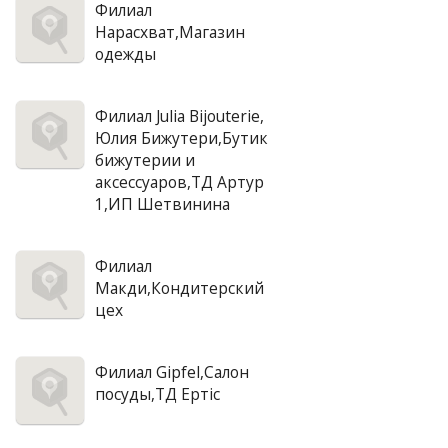
Филиал
Нарасхват,Магазин
одежды
Филиал Julia Bijouterie,
Юлия Бижутери,Бутик
бижутерии и
аксессуаров,ТД Артур
1,ИП Шетвинина
Филиал
Макди,Кондитерский
цех
Филиал Gipfel,Салон
посуды,ТД Ертiс