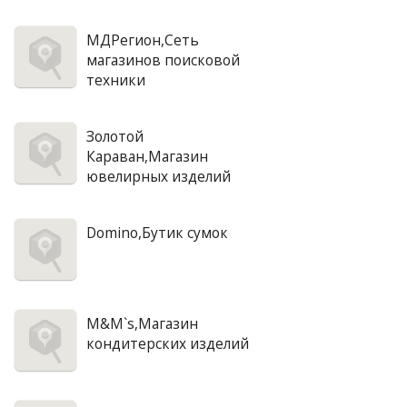
МДРегион,Сеть
магазинов поисковой
техники
Золотой
Караван,Магазин
ювелирных изделий
Domino,Бутик сумок
M&M`s,Магазин
кондитерских изделий