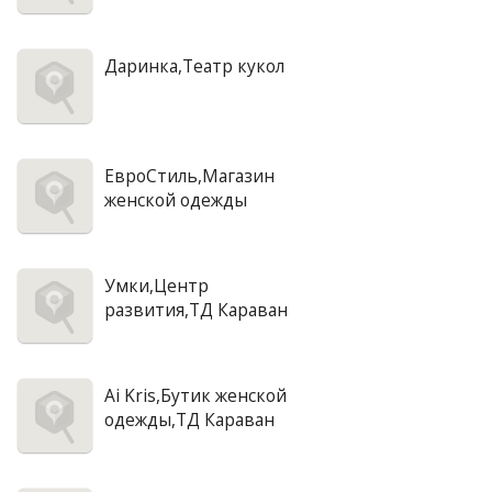
Даринка,Театр кукол
ЕвроСтиль,Магазин
женской одежды
Умки,Центр
развития,ТД Караван
Ai Kris,Бутик женской
одежды,ТД Караван