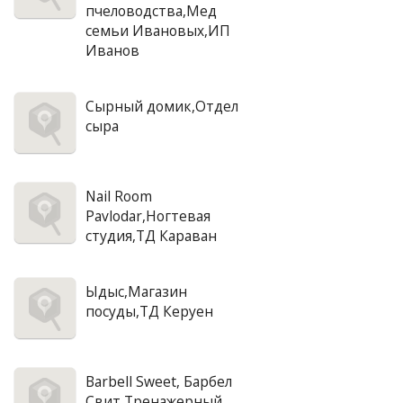
пчеловодства,Мед
семьи Ивановых,ИП
Иванов
Сырный домик,Отдел
сыра
Nail Room
Pavlodar,Ногтевая
студия,ТД Караван
Ыдыс,Магазин
посуды,ТД Керуен
Barbell Sweet, Барбел
Свит,Тренажерный