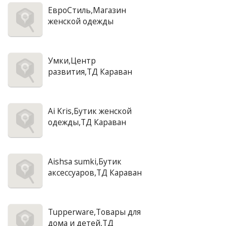
ЕвроСтиль,Магазин
женской одежды
Умки,Центр
развития,ТД Караван
Ai Kris,Бутик женской
одежды,ТД Караван
Aishsa sumki,Бутик
аксессуаров,ТД Караван
Tupperware,Товары для
дома и детей,ТД