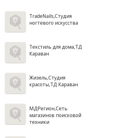
TradeNails,Студия
ногтевого искусства
Текстиль для дома,ТД
Караван
Жизель,Студия
красоты,ТД Караван
МДРегион,Сеть
магазинов поисковой
техники