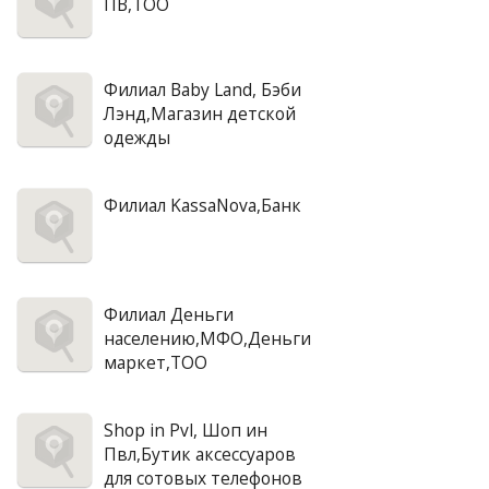
ПВ,ТОО
Филиал Baby Land, Бэби
Лэнд,Магазин детской
одежды
Филиал KassaNova,Банк
Филиал Деньги
населению,МФО,Деньги
маркет,ТОО
Shop in Pvl, Шоп ин
Пвл,Бутик аксессуаров
для сотовых телефонов