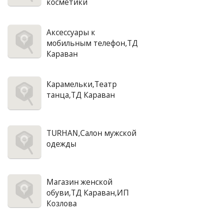
косметики
Аксессуары к
мобильным телефон,ТД
Караван
Карамельки,Театр
танца,ТД Караван
TURHAN,Салон мужской
одежды
Магазин женской
обуви,ТД Караван,ИП
Козлова