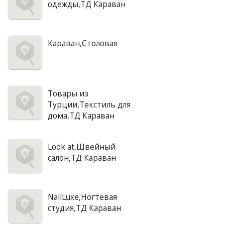
одежды,ТД Караван
Караван,Столовая
Товары из
Турции,Текстиль для
дома,ТД Караван
Look at,Швейный
салон,ТД Караван
NailLuxe,Ногтевая
студия,ТД Караван