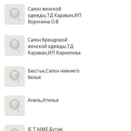
Салон женской
одежды,ТД Караван,ИП
Воронина О.В
Салон брендовой
женской одежды,ТД
Караван,ИП Кириллова
Бюстье,Салон нижнего
белья
Анель,Ателье
JE T`AIME,Бутик