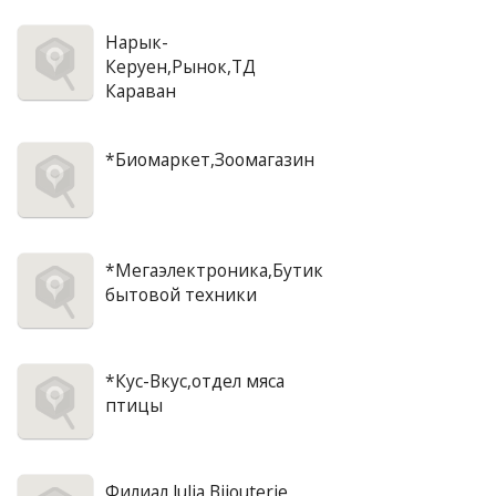
Нарык-
Керуен,Рынок,ТД
Караван
*Биомаркет,Зоомагазин
*Мегаэлектроника,Бутик
бытовой техники
*Кус-Вкус,отдел мяса
птицы
Филиал Julia Bijouterie,