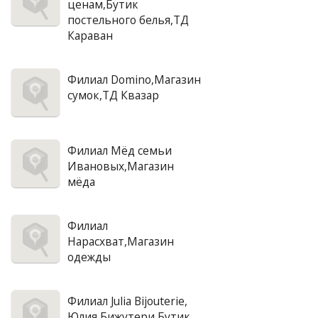
ценам,Бутик
постельного белья,ТД
Караван
Филиал Domino,Магазин
сумок,ТД Квазар
Филиал Мёд семьи
Ивановых,Магазин
мёда
Филиал
Нарасхват,Магазин
одежды
Филиал Julia Bijouterie,
Юлия Бижутери,Бутик