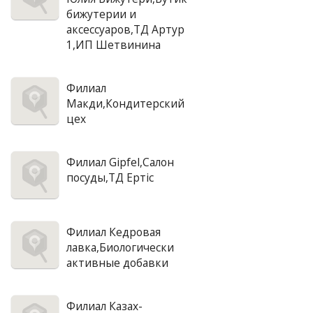
бижутерии и
аксессуаров,ТД Артур
1,ИП Шетвинина
Филиал
Макди,Кондитерский
цех
Филиал Gipfel,Салон
посуды,ТД Ертiс
Филиал Кедровая
лавка,Биологически
активные добавки
Филиал Казах-