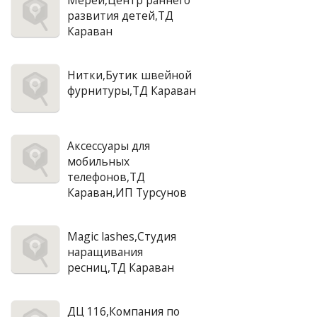
Мерей,Центр раннего
развития детей,ТД
Караван
Нитки,Бутик швейной
фурнитуры,ТД Караван
Аксессуары для
мобильных
телефонов,ТД
Караван,ИП Турсунов
Magic lashes,Студия
наращивания
ресниц,ТД Караван
ДЦ 116,Компания по