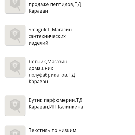
продаже пептидов,ТД
Караван
Smaguloff,Магазин
сантехнических
изделий
Лепчик,Магазин
домашних
полуфабрикатов,ТД
Караван
Бутик парфюмерии,ТД
Караван,ИП Калинкина
Текстиль по низким