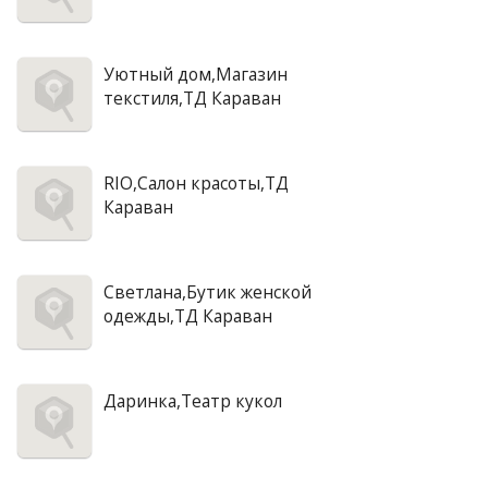
Уютный дом,Магазин
текстиля,ТД Караван
RIO,Салон красоты,ТД
Караван
Светлана,Бутик женской
одежды,ТД Караван
Даринка,Театр кукол