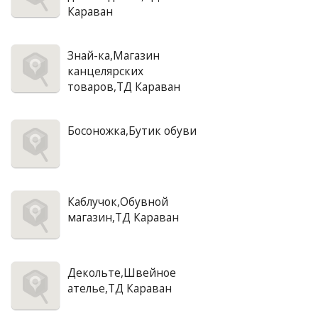
Караван
Знай-ка,Магазин
канцелярских
товаров,ТД Караван
Босоножка,Бутик обуви
Каблучок,Обувной
магазин,ТД Караван
Декольте,Швейное
ателье,ТД Караван