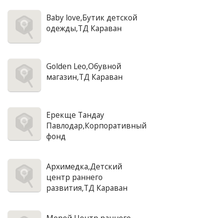
Baby love,Бутик детской
одежды,ТД Караван
Golden Leo,Обувной
магазин,ТД Караван
Ерекще Тандау
Павлодар,Корпоративный
фонд
Архимедка,Детский
центр раннего
развития,ТД Караван