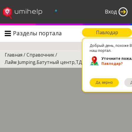
°
Вход
Разделы портала
Павлодар
Поиск
Добрый день, похоже В
наш портал.
Главная
/
Справочник
/
Уточните пожа
Лайм Jumping,Батутный центр,ТД Караван
Павлодар?
Да, верно