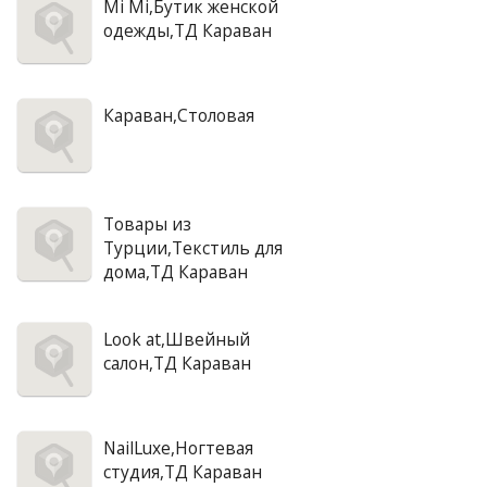
Mi Mi,Бутик женской
одежды,ТД Караван
Караван,Столовая
Товары из
Турции,Текстиль для
дома,ТД Караван
Look at,Швейный
салон,ТД Караван
NailLuxe,Ногтевая
студия,ТД Караван