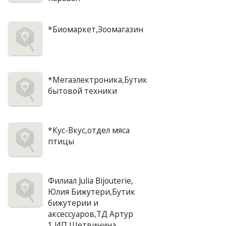
*Биомаркет,Зоомагазин
*Мегаэлектроника,Бутик
бытовой техники
*Кус-Вкус,отдел мяса
птицы
Филиал Julia Bijouterie,
Юлия Бижутери,Бутик
бижутерии и
аксессуаров,ТД Артур
1,ИП Шетвинина