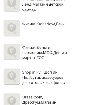
Лэнд,Магазин детской
одежды
Филиал KassaNova,Банк
Филиал Деньги
населению,МФО,Деньги
маркет,ТОО
Shop in Pvl, Шоп ин
Пвл,Бутик аксессуаров
для сотовых телефонов
DressRoom,
ДрессРум,Магазин