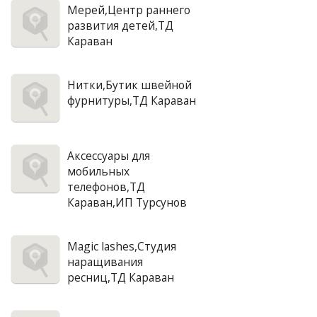
Мерей,Центр раннего
развития детей,ТД
Караван
Нитки,Бутик швейной
фурнитуры,ТД Караван
Аксессуары для
мобильных
телефонов,ТД
Караван,ИП Турсунов
Magic lashes,Студия
наращивания
ресниц,ТД Караван