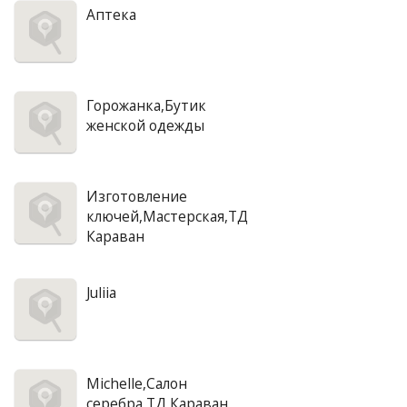
Аптека
Горожанка,Бутик
женской одежды
Изготовление
ключей,Мастерская,ТД
Караван
Juliia
Michelle,Салон
серебра,ТД Караван