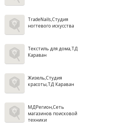
TradeNails,Студия
ногтевого искусства
Текстиль для дома,ТД
Караван
Жизель,Студия
красоты,ТД Караван
МДРегион,Сеть
магазинов поисковой
техники