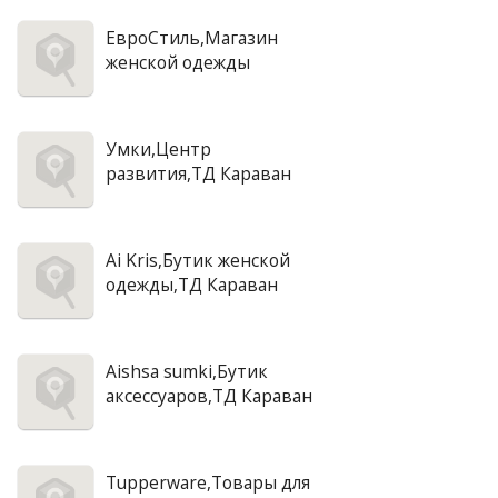
ЕвроСтиль,Магазин
женской одежды
Умки,Центр
развития,ТД Караван
Ai Kris,Бутик женской
одежды,ТД Караван
Aishsa sumki,Бутик
аксессуаров,ТД Караван
Tupperware,Товары для