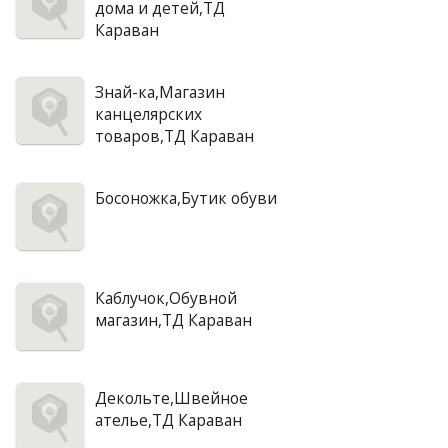
дома и детей,ТД
Караван
Знай-ка,Магазин
канцелярских
товаров,ТД Караван
Босоножка,Бутик обуви
Каблучок,Обувной
магазин,ТД Караван
Декольте,Швейное
ателье,ТД Караван