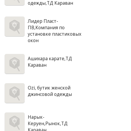
одежды,ТД Караван
Лидер Пласт-
ПВ,Компания по
установке пластиковых
окон
Ашихара карате,ТД
Караван
Ozi, бутик женской
джинсовой одежды
Нарык-
Керуен,Рынок,ТД
Караван