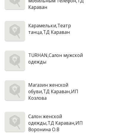
мобильным телефон,ТД
Караван
Карамельки,Театр
танца,ТД Караван
TURHAN,Салон мужской
одежды
Магазин женской
обуви,ТД Караван,ИП
Козлова
Салон женской
одежды,ТД Караван,ИП
Воронина О.В