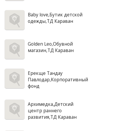
Baby love,Бутик детской
одежды,ТД Караван
Golden Leo,Обувной
магазин,ТД Караван
Ерекще Тандау
Павлодар,Корпоративный
фонд
Архимедка,Детский
центр раннего
развития,ТД Караван