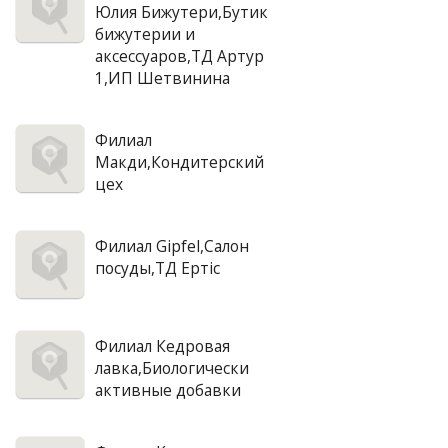
Юлия Бижутери,Бутик
бижутерии и
аксессуаров,ТД Артур
1,ИП Шетвинина
Филиал
Макди,Кондитерский
цех
Филиал Gipfel,Салон
посуды,ТД Ертiс
Филиал Кедровая
лавка,Биологически
активные добавки