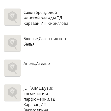
Салон брендовой
женской одежды,ТД
Караван,ИП Кириллова
Бюстье,Салон нижнего
белья
Анель,Ателье
JE T`AIME,Бутик
косметики и
парфюмерии,ТД
Караван,ИП
Заколодкина