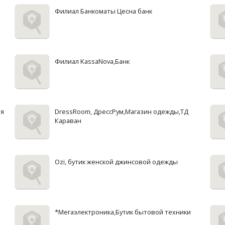
Филиал Банкоматы Цесна банк
Филиал KassaNova,Банк
ля
DressRoom, ДрессРум,Магазин одежды,ТД
Караван
Ozi, бутик женской джинсовой одежды
*Мегаэлектроника,Бутик бытовой техники