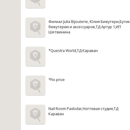
Филиал Julia Bijouterie, Юлия Бижутери,Бутик
бижутерии и аксессуаров,ТД Артур 1,ИП
Шетвинина
*Questra World,ТД Караван
*Fix price
Nail Room Pavlodar,Ногтевая студия,ТД
Караван