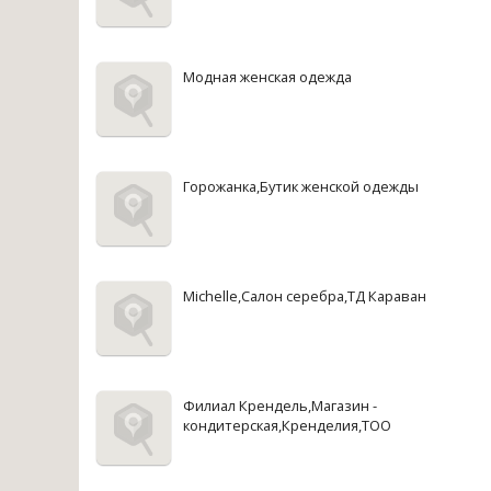
Модная женская одежда
Горожанка,Бутик женской одежды
Michelle,Салон серебра,ТД Караван
Филиал Крендель,Магазин -
кондитерская,Кренделия,ТОО