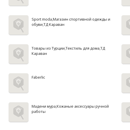
Sport moda,Магазин спортивной одежды и
обуви,ТД Караван
Товары из Турции,Текстиль для дома,ТД
Караван
Faberlic
Мадени мура,Кожаные аксессуары ручной
работы