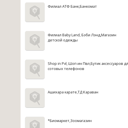
Филиал АТФ Банк,Банкомат
Филиал Baby Land, Бэби Лэнд,Магазин
детской одежды
Shop in Pvl, Шоп ин Пвл,Бутик аксессуаров д
сотовых телефонов
Ашихара карате,ТД Караван
*Биомаркет,Зоомагазин