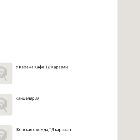
У Карена,Кафе,ТД Караван
Канцелярия
Женская одежда,ТД караван