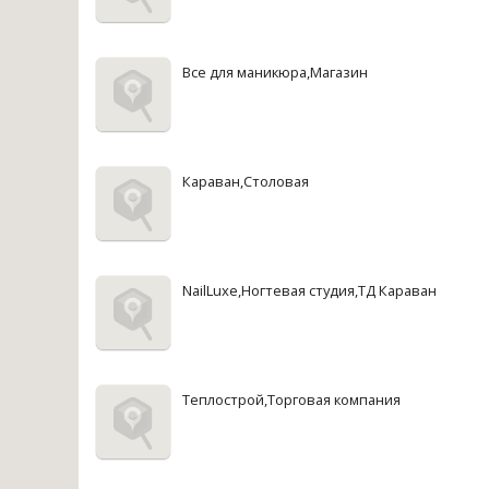
Все для маникюра,Магазин
Караван,Столовая
NailLuxe,Ногтевая студия,ТД Караван
Теплострой,Торговая компания