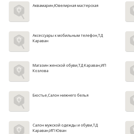
Аквамарин,Ювелирная мастерская
Аксессуары к мобильным телефон,ТД
Караван
Магазин женской обуви,ТД Караван,ИП
Козлова
Бюстье,Салон нижнего белья
Салон мужской одежды и обуви,ТД
Караван,ИП Юван