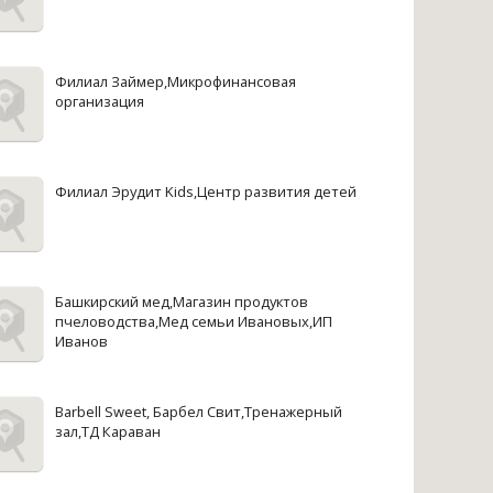
Филиал Займер,Микрофинансовая
организация
Филиал Эрудит Kids,Центр развития детей
Башкирский мед,Магазин продуктов
пчеловодства,Мед семьи Ивановых,ИП
Иванов
Barbell Sweet, Барбел Свит,Тренажерный
зал,ТД Караван