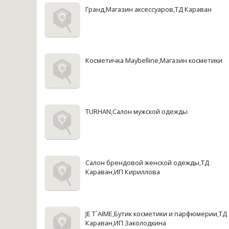
Гранд,Магазин аксессуаров,ТД Караван
Косметичка Maybelline,Магазин косметики
TURHAN,Салон мужской одежды
Салон брендовой женской одежды,ТД
Караван,ИП Кириллова
JE T`AIME,Бутик косметики и парфюмерии,ТД
Караван,ИП Заколодкина