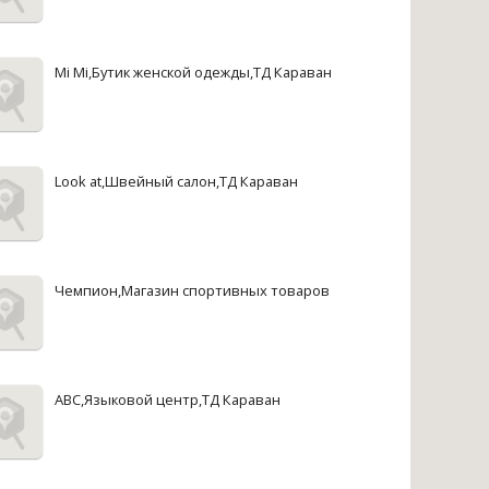
Mi Mi,Бутик женской одежды,ТД Караван
Look at,Швейный салон,ТД Караван
Чемпион,Магазин спортивных товаров
АВС,Языковой центр,ТД Караван