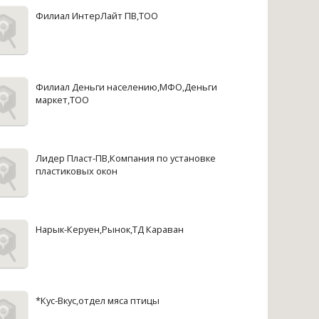
Филиал ИнтерЛайт ПВ,ТОО
Филиал Деньги населению,МФО,Деньги
маркет,ТОО
Лидер Пласт-ПВ,Компания по установке
пластиковых окон
Нарык-Керуен,Рынок,ТД Караван
*Кус-Вкус,отдел мяса птицы