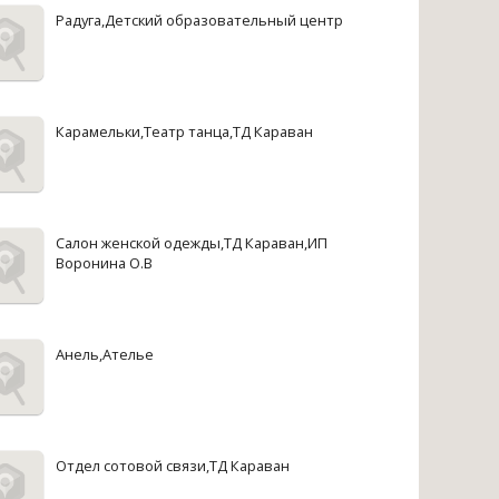
Радуга,Детский образовательный центр
Карамельки,Театр танца,ТД Караван
Салон женской одежды,ТД Караван,ИП
Воронина О.В
Анель,Ателье
Отдел сотовой связи,ТД Караван